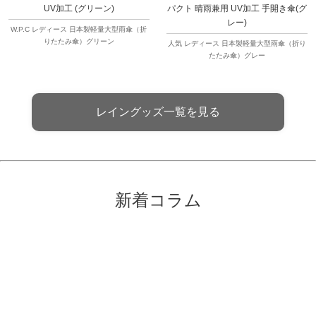
UV加工 (グリーン)
パクト 晴雨兼用 UV加工 手開き傘(グ
レー)
W.P.C レディース 日本製軽量大型雨傘（折
りたたみ傘）グリーン
人気 レディース 日本製軽量大型雨傘（折り
たたみ傘）グレー
レイングッズ一覧を見る
新着コラム