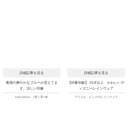
詳細記事を見る
詳細記事を見る
裏側の爽やかなブルーが冴えてま
【対象年齢】 15才以上 かわいいデ
す。涼しい印象
ィズニーレインウェア
baihuishop <青＋黒>傘
アリエル ピンクのレインウェア