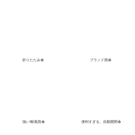
折りたたみ傘
ブランド雨傘
強い!耐風雨傘
便利すぎる。自動開閉傘