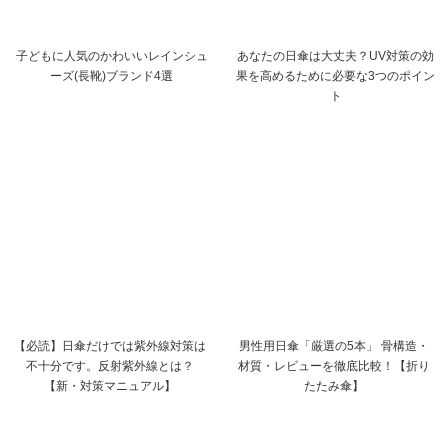
子どもに人気のかわいいレインシュ
あなたの日傘は大丈夫？UV対策の効
ーズ(長靴)ブランド4選
果を高めるために必要な3つのポイン
ト
【必読】日傘だけでは紫外線対策は
男性用日傘「厳選の5本」 骨構造・
不十分です。反射紫外線とは？
材質・レビューを徹底比較！【折り
【新・対策マニュアル】
たたみ傘】