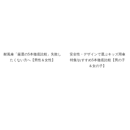
耐風傘「厳選の5本徹底比較」失敗し
安全性・デザインで選ぶキッズ用傘
たくない方へ【男性＆女性】
特集!おすすめ5本徹底比較【男の子
＆女の子】