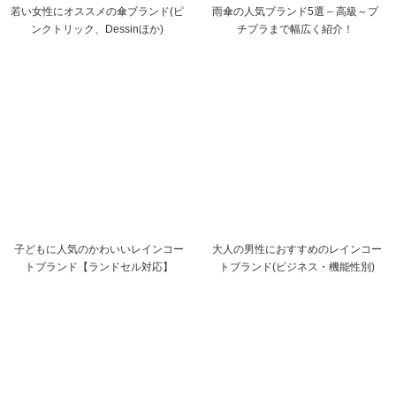
若い女性にオススメの傘ブランド(ピ
雨傘の人気ブランド5選 – 高級～プ
ンクトリック、Dessinほか)
チプラまで幅広く紹介！
子どもに人気のかわいいレインコー
大人の男性におすすめのレインコー
トブランド【ランドセル対応】
トブランド(ビジネス・機能性別)