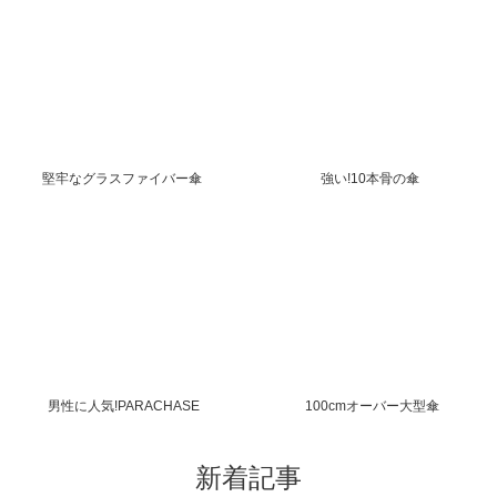
堅牢なグラスファイバー傘
強い!10本骨の傘
男性に人気!PARACHASE
100cmオーバー大型傘
新着記事