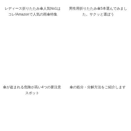
レディース折りたたみ傘人気No1は
男性用折りたたみ傘5本選んでみまし
コレ!Amazonで人気の雨傘特集
た。サクッと選ぼう
傘が盗まれる危険が高い4つの要注意
傘の処分・分解方法をご紹介します
スポット