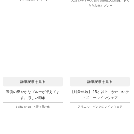
人気 レディース 日本製軽量大型雨傘（折り
たたみ傘）グレー
詳細記事を見る
詳細記事を見る
裏側の爽やかなブルーが冴えてま
【対象年齢】 15才以上 かわいいデ
す。涼しい印象
ィズニーレインウェア
baihuishop <青＋黒>傘
アリエル ピンクのレインウェア