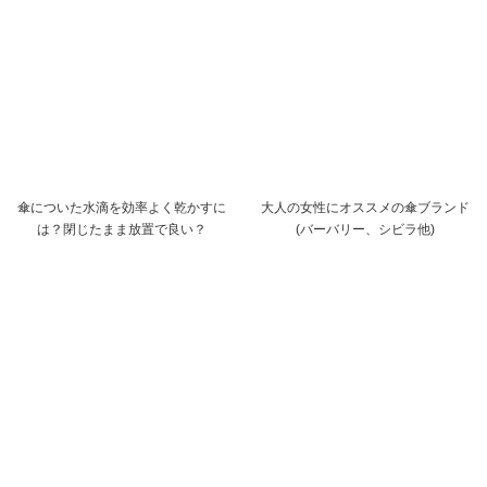
傘についた水滴を効率よく乾かすに
大人の女性にオススメの傘ブランド
は？閉じたまま放置で良い？
(バーバリー、シビラ他)