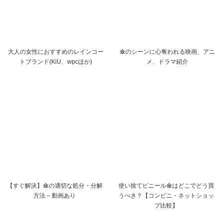
大人の女性におすすめのレインコー
傘のシーンに心奪われる映画、アニ
トブランド(KiU、wpcほか)
メ、ドラマ紹介
【すぐ解決】傘の適切な処分・分解
使い捨てビニール傘はどこでどう買
方法 – 動画あり
うべき？【コンビニ・ネットショッ
プ比較】