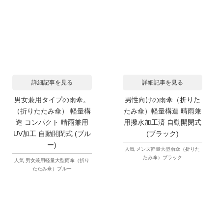
詳細記事を見る
詳細記事を見る
男女兼用タイプの雨傘。
男性向けの雨傘（折りた
（折りたたみ傘） 軽量構
たみ傘）軽量構造 晴雨兼
造 コンパクト 晴雨兼用
用撥水加工済 自動開閉式
UV加工 自動開閉式 (ブル
(ブラック)
ー)
人気 メンズ軽量大型雨傘（折りた
たみ傘）ブラック
人気 男女兼用軽量大型雨傘（折り
たたみ傘）ブルー