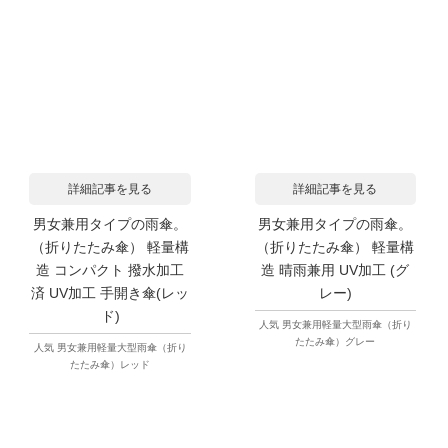
詳細記事を見る
詳細記事を見る
男女兼用タイプの雨傘。
男女兼用タイプの雨傘。
（折りたたみ傘） 軽量構
（折りたたみ傘） 軽量構
造 コンパクト 撥水加工
造 晴雨兼用 UV加工 (グ
済 UV加工 手開き傘(レッ
レー)
ド)
人気 男女兼用軽量大型雨傘（折り
たたみ傘）グレー
人気 男女兼用軽量大型雨傘（折り
たたみ傘）レッド