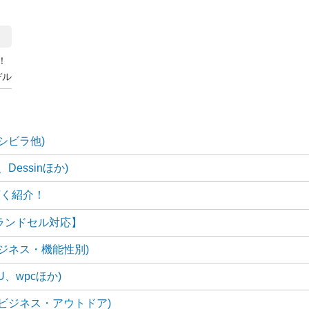
！
デル
シビラ他)
essinほか)
広く紹介！
ランドセル対応】
ジネス・機能性別)
、wpcほか)
ビジネス・アウトドア)