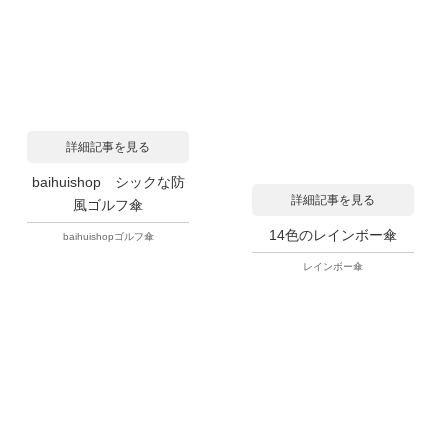
詳細記事を見る
baihuishop シックな防
詳細記事を見る
風ゴルフ傘
14色のレインボー傘
baihuishopゴルフ傘
レインボー傘