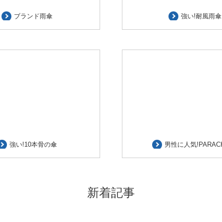
ブランド雨傘
強い!耐風雨傘
強い!10本骨の傘
男性に人気!PARAC
新着記事