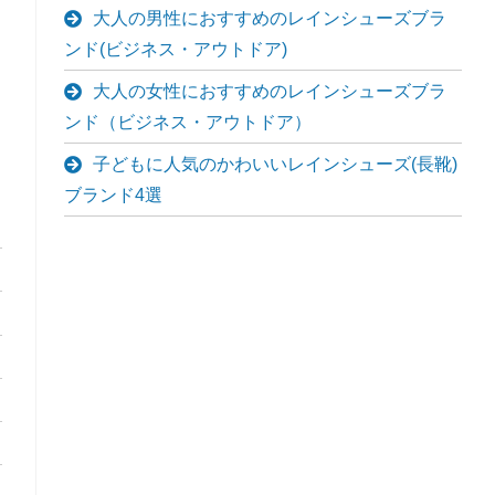
大人の男性におすすめのレインシューズブラ
ンド(ビジネス・アウトドア)
大人の女性におすすめのレインシューズブラ
ンド（ビジネス・アウトドア）
子どもに人気のかわいいレインシューズ(長靴)
ブランド4選