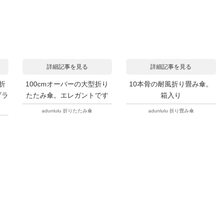
詳細記事を見る
詳細記事を見る
折
100cmオーバーの大型折り
10本骨の耐風折り畳み傘。
ブラ
たたみ傘。エレガントです
箱入り
adunlulu 折りたたみ傘
adunlulu 折り畳み傘