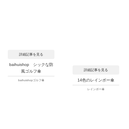
詳細記事を見る
baihuishop シックな防
詳細記事を見る
風ゴルフ傘
14色のレインボー傘
baihuishopゴルフ傘
レインボー傘