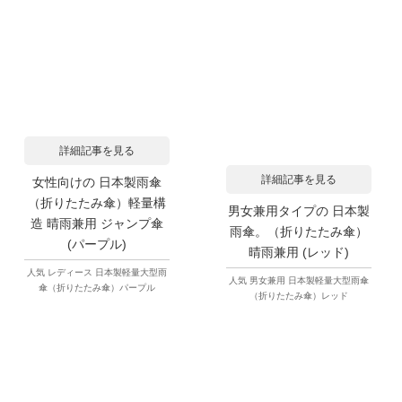
詳細記事を見る
詳細記事を見る
女性向けの 日本製雨傘
（折りたたみ傘）軽量構
男女兼用タイプの 日本製
造 晴雨兼用 ジャンプ傘
雨傘。（折りたたみ傘）
(パープル)
晴雨兼用 (レッド)
人気 レディース 日本製軽量大型雨
人気 男女兼用 日本製軽量大型雨傘
傘（折りたたみ傘）パープル
（折りたたみ傘）レッド