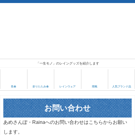
「一生モノ」のレイングッズを紹介します
人気ブランド品
長傘
折りたたみ傘
レインウェア
雨靴
お問い合わせ
あめさんぽ・Rainaへのお問い合わせはこちらからお願い
します。