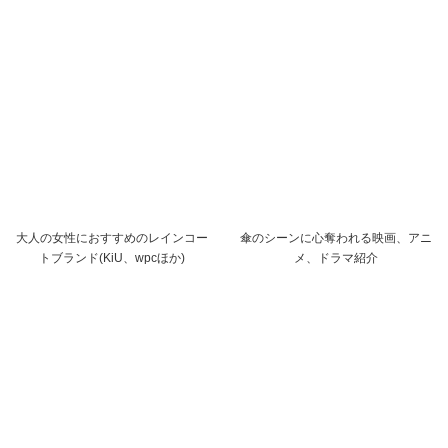
大人の女性におすすめのレインコー
傘のシーンに心奪われる映画、アニ
トブランド(KiU、wpcほか)
メ、ドラマ紹介