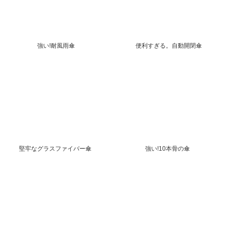
強い!耐風雨傘
便利すぎる。自動開閉傘
堅牢なグラスファイバー傘
強い!10本骨の傘