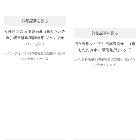
詳細記事を見る
女性向けの 日本製雨傘（折りたたみ
詳細記事を見る
傘）軽量構造 晴雨兼用 ジャンプ傘
男女兼用タイプの 日本製雨傘。（折
(パープル)
りたたみ傘） 晴雨兼用 (レッド)
人気 レディース 日本製軽量大型雨傘（折り
たたみ傘）パープル
人気 男女兼用 日本製軽量大型雨傘（折りた
たみ傘）レッド