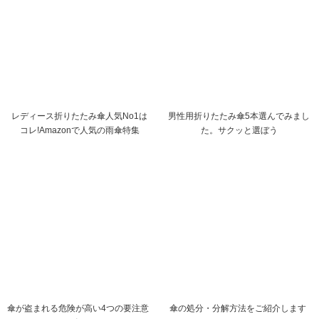
レディース折りたたみ傘人気No1は
男性用折りたたみ傘5本選んでみまし
コレ!Amazonで人気の雨傘特集
た。サクッと選ぼう
傘が盗まれる危険が高い4つの要注意
傘の処分・分解方法をご紹介します