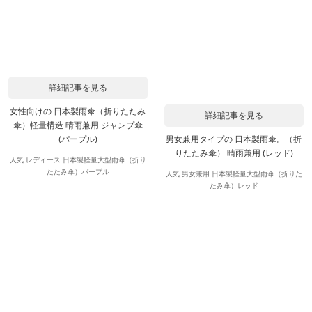
詳細記事を見る
女性向けの 日本製雨傘（折りたたみ
詳細記事を見る
傘）軽量構造 晴雨兼用 ジャンプ傘
男女兼用タイプの 日本製雨傘。（折
(パープル)
りたたみ傘） 晴雨兼用 (レッド)
人気 レディース 日本製軽量大型雨傘（折り
たたみ傘）パープル
人気 男女兼用 日本製軽量大型雨傘（折りた
たみ傘）レッド