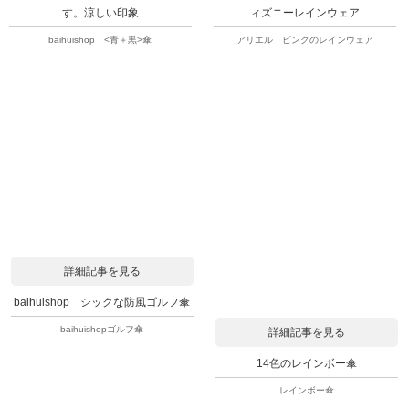
す。涼しい印象
ィズニーレインウェア
baihuishop <青＋黒>傘
アリエル ピンクのレインウェア
詳細記事を見る
baihuishop シックな防風ゴルフ傘
baihuishopゴルフ傘
詳細記事を見る
14色のレインボー傘
レインボー傘