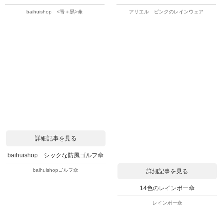
baihuishop <青＋黒>傘
アリエル ピンクのレインウェア
詳細記事を見る
baihuishop シックな防風ゴルフ傘
baihuishopゴルフ傘
詳細記事を見る
14色のレインボー傘
レインボー傘