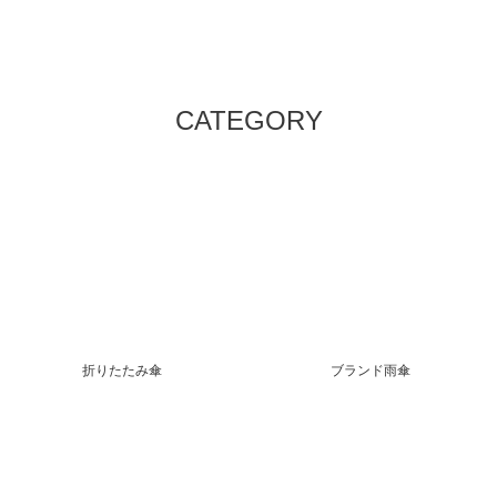
CATEGORY
折りたたみ傘
ブランド雨傘