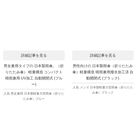
詳細記事を見る
詳細記事を見る
男女兼用タイプの 日本製雨傘。（折
男性向けの 日本製雨傘（折りたたみ
りたたみ傘） 軽量構造 コンパクト
傘）軽量構造 晴雨兼用撥水加工済 自
晴雨兼用 UV加工 自動開閉式 (ブル
動開閉式 (ブラック)
ー)
人気 メンズ 日本製軽量大型雨傘（折りたた
み傘）ブラック
人気 男女兼用 日本製軽量大型雨傘（折りた
たみ傘）ブルー