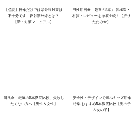
【必読】日傘だけでは紫外線対策は
男性用日傘「厳選の5本」 骨構造・
不十分です。反射紫外線とは？
材質・レビューを徹底比較！【折り
【新・対策マニュアル】
たたみ傘】
耐風傘「厳選の5本徹底比較」失敗し
安全性・デザインで選ぶキッズ用傘
たくない方へ【男性＆女性】
特集!おすすめ5本徹底比較【男の子
＆女の子】