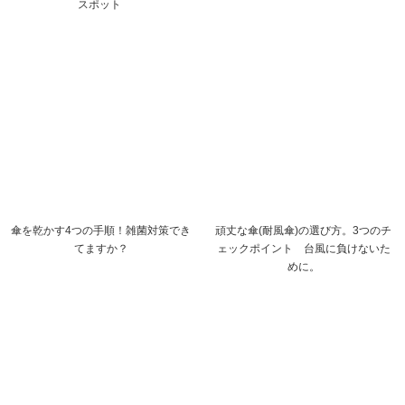
スポット
傘を乾かす4つの手順！雑菌対策でき
頑丈な傘(耐風傘)の選び方。3つのチ
てますか？
ェックポイント 台風に負けないた
めに。