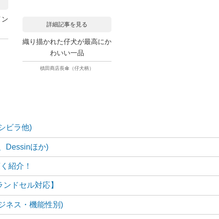
イン
詳細記事を見る
織り描かれた仔犬が最高にか
ツ
わいい一品
槙田商店長傘（仔犬柄）
シビラ他)
essinほか)
広く紹介！
ランドセル対応】
ジネス・機能性別)