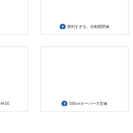
便利すぎる。自動開閉傘
HASE
100cmオーバー大型傘