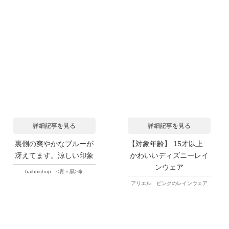
詳細記事を見る
詳細記事を見る
裏側の爽やかなブルーが
【対象年齢】 15才以上
冴えてます。涼しい印象
かわいいディズニーレイ
ンウェア
baihuishop <青＋黒>傘
アリエル ピンクのレインウェア