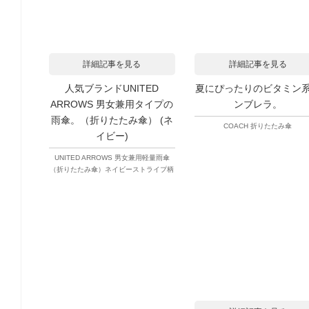
詳細記事を見る
詳細記事を見る
人気ブランドUNITED
夏にぴったりのビタミン
ARROWS 男女兼用タイプの
ンブレラ。
雨傘。（折りたたみ傘） (ネ
COACH 折りたたみ傘
イビー)
UNITED ARROWS 男女兼用軽量雨傘
（折りたたみ傘）ネイビーストライプ柄