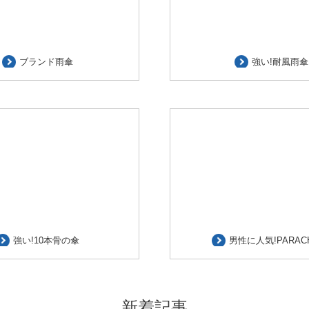
ブランド雨傘
強い!耐風雨傘
強い!10本骨の傘
男性に人気!PARAC
新着記事