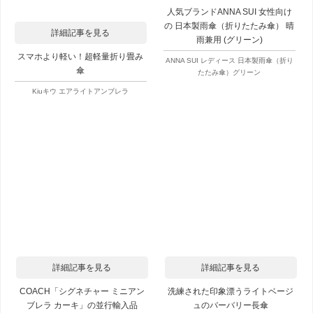
人気ブランドANNA SUI 女性向け
の 日本製雨傘（折りたたみ傘） 晴
詳細記事を見る
雨兼用 (グリーン)
スマホより軽い！超軽量折り畳み
ANNA SUI レディース 日本製雨傘（折り
傘
たたみ傘）グリーン
Kiuキウ エアライトアンブレラ
詳細記事を見る
詳細記事を見る
COACH「シグネチャー ミニアン
洗練された印象漂うライトベージ
ブレラ カーキ」の並行輸入品
ュのバーバリー長傘