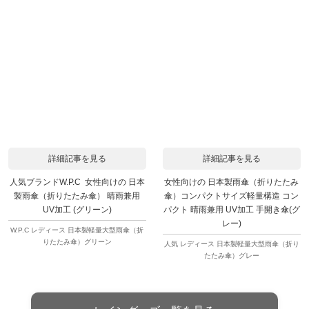
詳細記事を見る
詳細記事を見る
人気ブランドW.P.C 女性向けの 日本
女性向けの 日本製雨傘（折りたたみ
製雨傘（折りたたみ傘） 晴雨兼用
傘）コンパクトサイズ軽量構造 コン
UV加工 (グリーン)
パクト 晴雨兼用 UV加工 手開き傘(グ
レー)
W.P.C レディース 日本製軽量大型雨傘（折
りたたみ傘）グリーン
人気 レディース 日本製軽量大型雨傘（折り
たたみ傘）グレー