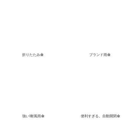
折りたたみ傘
ブランド雨傘
強い!耐風雨傘
便利すぎる。自動開閉傘