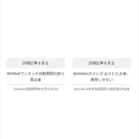
詳細記事を見る
詳細記事を見る
Anntrueワンタッチ自動開閉の折り
konciwa のメンズ おりたたみ傘。
畳み傘
携帯しやすい
Anntrue自動開閉傘(大型118cm)
konciwa 8本骨自動開閉 &超軽量228g傘