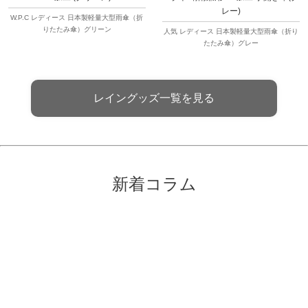
レー)
W.P.C レディース 日本製軽量大型雨傘（折
りたたみ傘）グリーン
人気 レディース 日本製軽量大型雨傘（折り
たたみ傘）グレー
レイングッズ一覧を見る
新着コラム