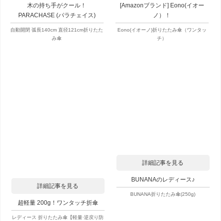
木の持ち手がクール！
[Amazonブランド] Eono(イオー
PARACHASE (パラチェイス)
ノ）！
自動開閉 弧長140cm 直径121cm折りたた
Eono(イオーノ)折りたたみ傘（ワンタッ
み傘
チ）
詳細記事を見る
BUNANAのレディース♪
詳細記事を見る
BUNANA折りたたみ傘(250g)
超軽量 200g！ワンタッチ折傘
レディース 折りたたみ傘【軽量·逆戻り防