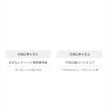
詳細記事を見る
詳細記事を見る
丈夫なレディース 晴雨兼用傘
子供日傘のパイオニア
W.L 折りたたみ傘 150g
小川(Ogawa) キッズ折りたたみ傘