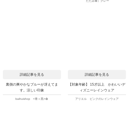
たたみ傘）グレー
詳細記事を見る
詳細記事を見る
裏側の爽やかなブルーが冴えてま
【対象年齢】 15才以上 かわいいデ
す。涼しい印象
ィズニーレインウェア
baihuishop <青＋黒>傘
アリエル ピンクのレインウェア