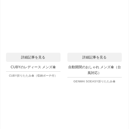
詳細記事を見る
詳細記事を見る
CUBYのレディース メンズ傘
自動開閉のおしゃれ メンズ傘（台
風対応）
CUBY折りたたみ傘（収納ポーチ付）
GENMAI SOEASY折りたたみ傘