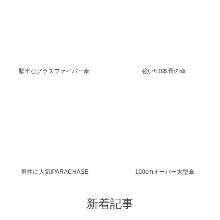
堅牢なグラスファイバー傘
強い!10本骨の傘
男性に人気!PARACHASE
100cmオーバー大型傘
新着記事