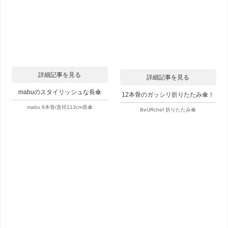
詳細記事を見る
詳細記事を見る
mabuのスタイリッシュな長傘
12本骨のガッシリ折りたたみ傘！
mabu 8本骨/直径113cm長傘
BeURchef 折りたたみ傘