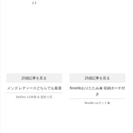
止】
詳細記事を見る
詳細記事を見る
メンズ レディースどちらでも最適
flinelifeおりたたみ傘 収納ポーチ付
き
DeliToo 12本骨 & 逆折り式
flinelife uvカット傘