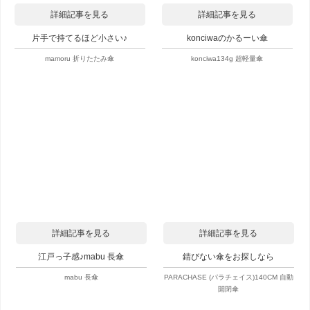
詳細記事を見る
詳細記事を見る
片手で持てるほど小さい♪
konciwaのかるーい傘
mamoru 折りたたみ傘
konciwa134g 超軽量傘
詳細記事を見る
詳細記事を見る
江戸っ子感♪mabu 長傘
錆びない傘をお探しなら
mabu 長傘
PARACHASE (パラチェイス)140CM 自動
開閉傘