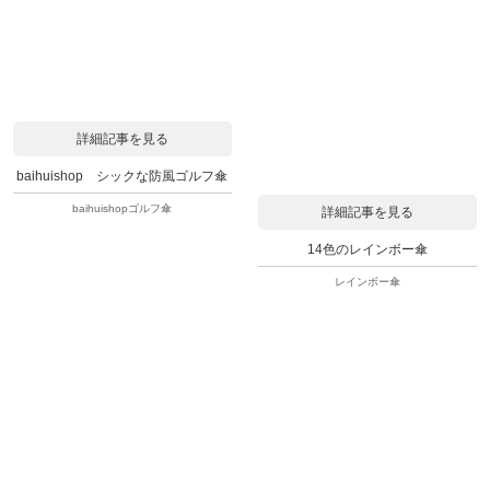
詳細記事を見る
baihuishop シックな防風ゴルフ傘
baihuishopゴルフ傘
詳細記事を見る
14色のレインボー傘
レインボー傘