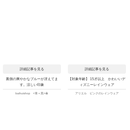
詳細記事を見る
詳細記事を見る
裏側の爽やかなブルーが冴えてま
【対象年齢】 15才以上 かわいいデ
す。涼しい印象
ィズニーレインウェア
baihuishop <青＋黒>傘
アリエル ピンクのレインウェア