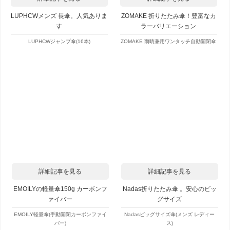
LUPHCWメンズ 長傘。人気ありま
ZOMAKE 折りたたみ傘！豊富なカ
す
ラーバリエーション
LUPHCWジャンプ傘(16本)
ZOMAKE 雨晴兼用ワンタッチ自動開閉傘
詳細記事を見る
詳細記事を見る
EMOILYの軽量傘150g カーボンフ
Nadas折りたたみ傘 。安心のビッ
ァイバー
グサイズ
EMOILY軽量傘(手動開閉カーボンファイ
Nadasビッグサイズ傘(メンズ レディー
バー)
ス)