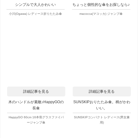
シンプルで大人かわいい
ちょっと個性的な傘をお探しなら♪
小川(Ogawa) レディース折りたたみ傘
macocca(マコッカ) ジャンプ傘
詳細記事を見る
詳細記事を見る
木のハンドルが素敵♪HappyGOの
SUNSKIPおりたたみ傘。柄がかわ
長傘
いい。
HappyGO 60cm 16本骨グラスファイバ
SUNSKIPコンパクト レディース(男女兼
ージャンプ傘
用)