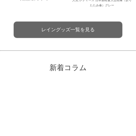
人気 レディース 日本製軽量大型雨傘（折り
たたみ傘）グレー
レイングッズ一覧を見る
新着コラム