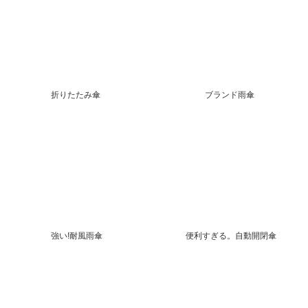
折りたたみ傘
ブランド雨傘
強い!耐風雨傘
便利すぎる。自動開閉傘