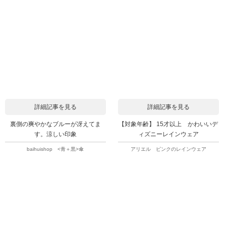
詳細記事を見る
詳細記事を見る
裏側の爽やかなブルーが冴えてま
【対象年齢】 15才以上 かわいいデ
す。涼しい印象
ィズニーレインウェア
baihuishop <青＋黒>傘
アリエル ピンクのレインウェア