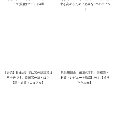
ーズ(長靴)ブランド4選
果を高めるために必要な3つのポイン
ト
【必読】日傘だけでは紫外線対策は
男性用日傘「厳選の5本」 骨構造・
不十分です。反射紫外線とは？
材質・レビューを徹底比較！【折り
【新・対策マニュアル】
たたみ傘】