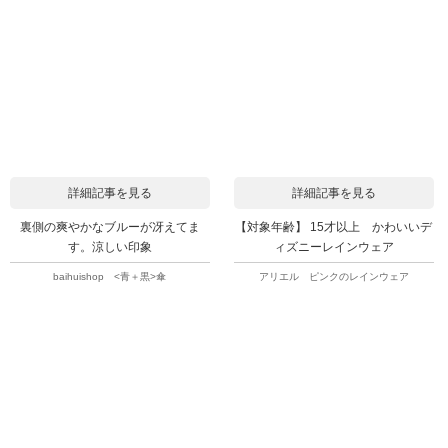
詳細記事を見る
詳細記事を見る
裏側の爽やかなブルーが冴えてま
【対象年齢】 15才以上 かわいいデ
す。涼しい印象
ィズニーレインウェア
baihuishop <青＋黒>傘
アリエル ピンクのレインウェア