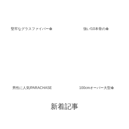
堅牢なグラスファイバー傘
強い!10本骨の傘
男性に人気!PARACHASE
100cmオーバー大型傘
新着記事