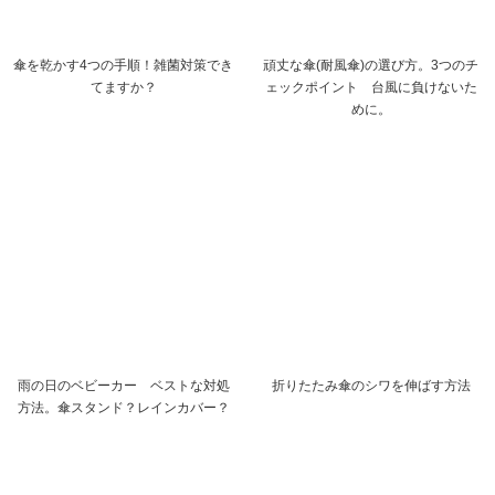
傘を乾かす4つの手順！雑菌対策でき
頑丈な傘(耐風傘)の選び方。3つのチ
てますか？
ェックポイント 台風に負けないた
めに。
雨の日のベビーカー ベストな対処
折りたたみ傘のシワを伸ばす方法
方法。傘スタンド？レインカバー？