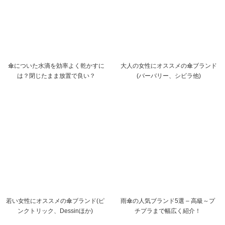
傘についた水滴を効率よく乾かすに
大人の女性にオススメの傘ブランド
は？閉じたまま放置で良い？
(バーバリー、シビラ他)
若い女性にオススメの傘ブランド(ピ
雨傘の人気ブランド5選 – 高級～プ
ンクトリック、Dessinほか)
チプラまで幅広く紹介！