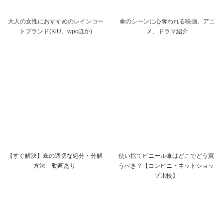
大人の女性におすすめのレインコー
傘のシーンに心奪われる映画、アニ
トブランド(KiU、wpcほか)
メ、ドラマ紹介
【すぐ解決】傘の適切な処分・分解
使い捨てビニール傘はどこでどう買
方法 – 動画あり
うべき？【コンビニ・ネットショッ
プ比較】