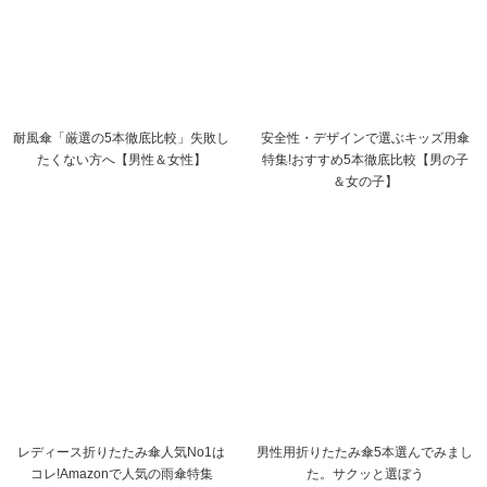
耐風傘「厳選の5本徹底比較」失敗し
安全性・デザインで選ぶキッズ用傘
たくない方へ【男性＆女性】
特集!おすすめ5本徹底比較【男の子
＆女の子】
レディース折りたたみ傘人気No1は
男性用折りたたみ傘5本選んでみまし
コレ!Amazonで人気の雨傘特集
た。サクッと選ぼう