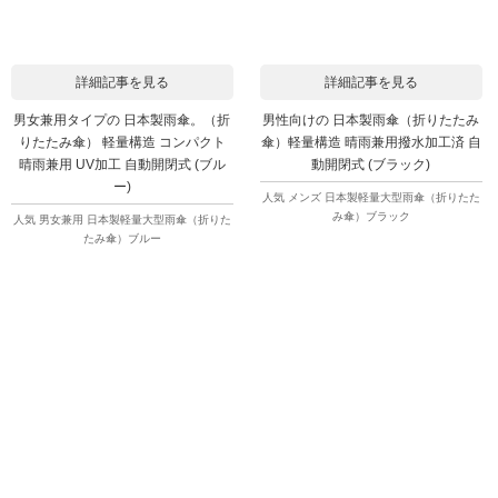
詳細記事を見る
詳細記事を見る
男女兼用タイプの 日本製雨傘。（折
男性向けの 日本製雨傘（折りたたみ
りたたみ傘） 軽量構造 コンパクト
傘）軽量構造 晴雨兼用撥水加工済 自
晴雨兼用 UV加工 自動開閉式 (ブル
動開閉式 (ブラック)
ー)
人気 メンズ 日本製軽量大型雨傘（折りたた
み傘）ブラック
人気 男女兼用 日本製軽量大型雨傘（折りた
たみ傘）ブルー