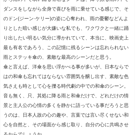
ダンスをしながら全身で喜びを雨に乗せている感じで、そ
のドン(ジーン·ケリー)の姿に心奪われ、雨の憂鬱などんよ
りとした暗い感じが大嫌いな私でも、ワクワクと一緒に踊
り出したい明るい気分に導かれていて、本当に、映画史上
最も有名であろう、この記憶に残るシーンは忘れられない
雨とステッキ傘の、素敵な最高のシーンだと思う。
傘と言えば、洋傘を思い浮かべる事が多いが、日本ならで
はの和傘も忘れてはならない雰囲気を醸し出す、素敵な色
気さえも時として心を擽る時代劇の中での和傘のシーン。
音も無く、只、其処に降る雨と和傘だけで、どれだけの情
景と主人公の心情の多くを静かに語っている事だろうと思
うのは、日本人故の心の趣や、言葉では言い尽くせない和
心を自然と、その場面から感じ取り、自分の心に共鳴させ
るからでしょうか。