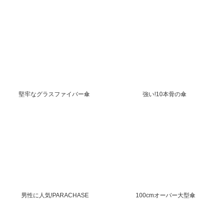
堅牢なグラスファイバー傘
強い!10本骨の傘
男性に人気!PARACHASE
100cmオーバー大型傘