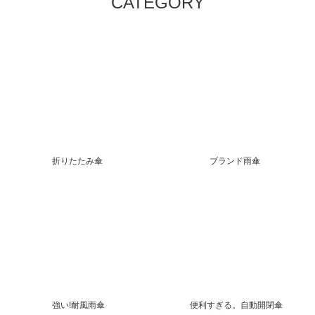
CATEGORY
折りたたみ傘
ブランド雨傘
強い!耐風雨傘
便利すぎる。自動開閉傘