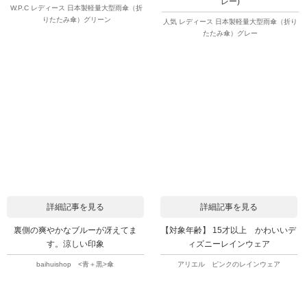
レー)
W.P.C レディース 日本製軽量大型雨傘（折
りたたみ傘）グリーン
人気 レディース 日本製軽量大型雨傘（折り
たたみ傘）グレー
詳細記事を見る
詳細記事を見る
裏側の爽やかなブルーが冴えてま
【対象年齢】 15才以上 かわいいデ
す。涼しい印象
ィズニーレインウェア
baihuishop <青＋黒>傘
アリエル ピンクのレインウェア