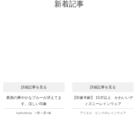
新着記事
詳細記事を見る
詳細記事を見る
裏側の爽やかなブルーが冴えてま
【対象年齢】 15才以上 かわいいデ
す。涼しい印象
ィズニーレインウェア
baihuishop <青＋黒>傘
アリエル ピンクのレインウェア