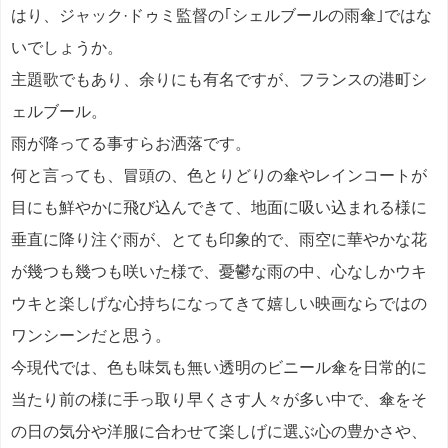
はり、ジャック·ドゥミ監督の｢シェルブールの雨傘｣ではな
いでしょうか。
主題歌でもあり、余りにも有名ですが、フランスの港町シ
ェルブール。
雨が降ってる事すらお洒落です。
何と言っても、冒頭の、色とりどりの傘やレインコートが
目にも鮮やかに飛び込んできて、地面に吸い込まれる様に
垂直に降り注ぐ雨が、とても印象的で、雨空に華やかな花
が幾つも幾つも咲いた様で、憂鬱な雨の中、心なしかウキ
ウキと楽しげな心持ちになってきて嬉しい映画ならではの
ワンシーンだと思う。
今現代では、色も味気も無い透明のビニール傘を日常的に
当たり前の様に手っ取り早くさす人々が多い中で、傘をそ
の日の気分や洋服に合わせて楽しげに選ぶ心の豊かさや、