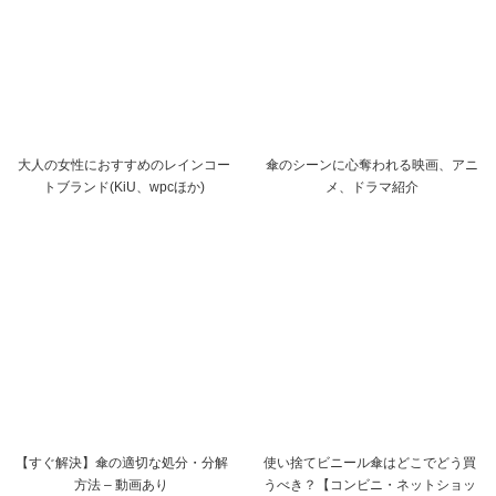
大人の女性におすすめのレインコー
傘のシーンに心奪われる映画、アニ
トブランド(KiU、wpcほか)
メ、ドラマ紹介
【すぐ解決】傘の適切な処分・分解
使い捨てビニール傘はどこでどう買
方法 – 動画あり
うべき？【コンビニ・ネットショッ