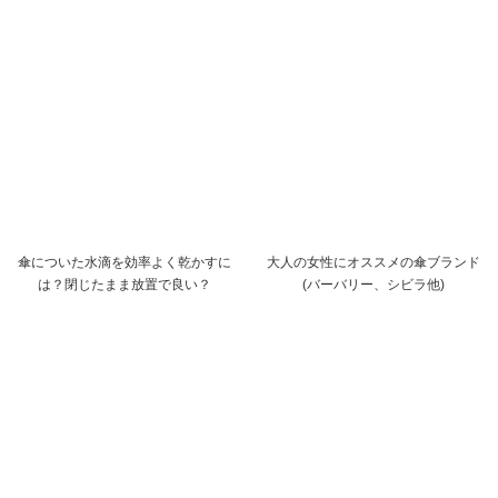
傘についた水滴を効率よく乾かすに
大人の女性にオススメの傘ブランド
は？閉じたまま放置で良い？
(バーバリー、シビラ他)