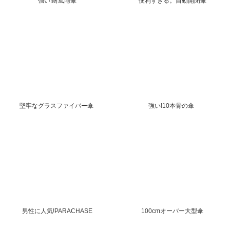
強い!耐風雨傘
便利すぎる。自動開閉傘
堅牢なグラスファイバー傘
強い!10本骨の傘
男性に人気!PARACHASE
100cmオーバー大型傘