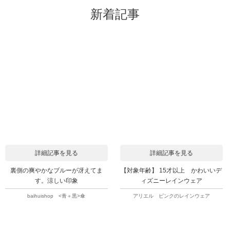
新着記事
詳細記事を見る
詳細記事を見る
裏側の爽やかなブルーが冴えてま
【対象年齢】 15才以上 かわいいデ
す。涼しい印象
ィズニーレインウェア
baihuishop <青＋黒>傘
アリエル ピンクのレインウェア