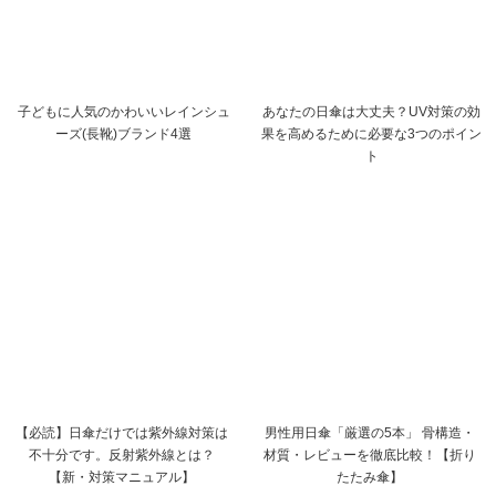
子どもに人気のかわいいレインシュ
あなたの日傘は大丈夫？UV対策の効
ーズ(長靴)ブランド4選
果を高めるために必要な3つのポイン
ト
【必読】日傘だけでは紫外線対策は
男性用日傘「厳選の5本」 骨構造・
不十分です。反射紫外線とは？
材質・レビューを徹底比較！【折り
【新・対策マニュアル】
たたみ傘】