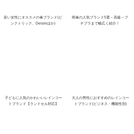
若い女性にオススメの傘ブランド(ピ
雨傘の人気ブランド5選 – 高級～プ
ンクトリック、Dessinほか)
チプラまで幅広く紹介！
子どもに人気のかわいいレインコー
大人の男性におすすめのレインコー
トブランド【ランドセル対応】
トブランド(ビジネス・機能性別)