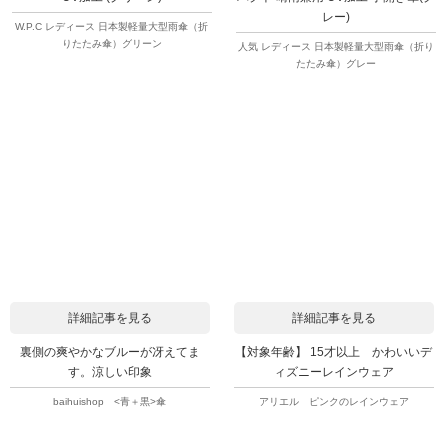
レー)
W.P.C レディース 日本製軽量大型雨傘（折
りたたみ傘）グリーン
人気 レディース 日本製軽量大型雨傘（折り
たたみ傘）グレー
詳細記事を見る
詳細記事を見る
裏側の爽やかなブルーが冴えてま
【対象年齢】 15才以上 かわいいデ
す。涼しい印象
ィズニーレインウェア
baihuishop <青＋黒>傘
アリエル ピンクのレインウェア