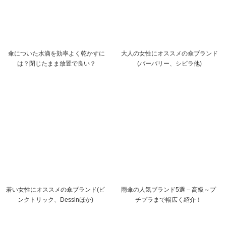
傘についた水滴を効率よく乾かすに
大人の女性にオススメの傘ブランド
は？閉じたまま放置で良い？
(バーバリー、シビラ他)
若い女性にオススメの傘ブランド(ピ
雨傘の人気ブランド5選 – 高級～プ
ンクトリック、Dessinほか)
チプラまで幅広く紹介！