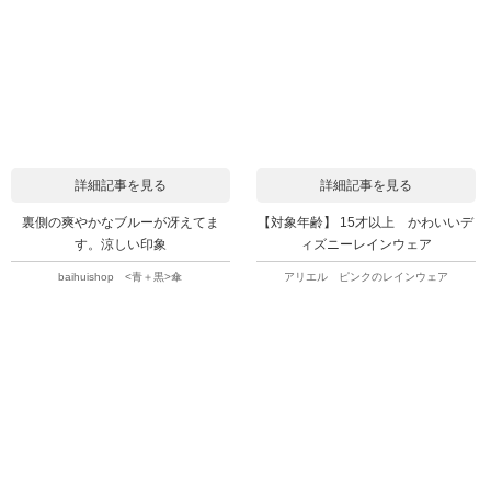
詳細記事を見る
詳細記事を見る
裏側の爽やかなブルーが冴えてま
【対象年齢】 15才以上 かわいいデ
す。涼しい印象
ィズニーレインウェア
baihuishop <青＋黒>傘
アリエル ピンクのレインウェア