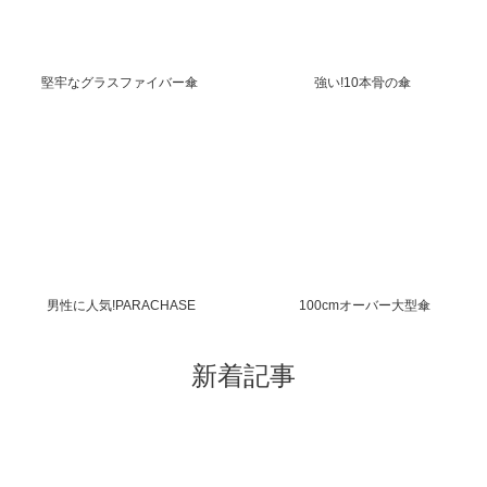
堅牢なグラスファイバー傘
強い!10本骨の傘
男性に人気!PARACHASE
100cmオーバー大型傘
新着記事