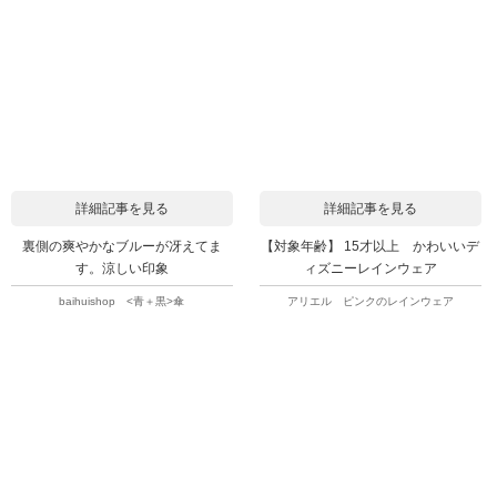
詳細記事を見る
詳細記事を見る
裏側の爽やかなブルーが冴えてま
【対象年齢】 15才以上 かわいいデ
す。涼しい印象
ィズニーレインウェア
baihuishop <青＋黒>傘
アリエル ピンクのレインウェア