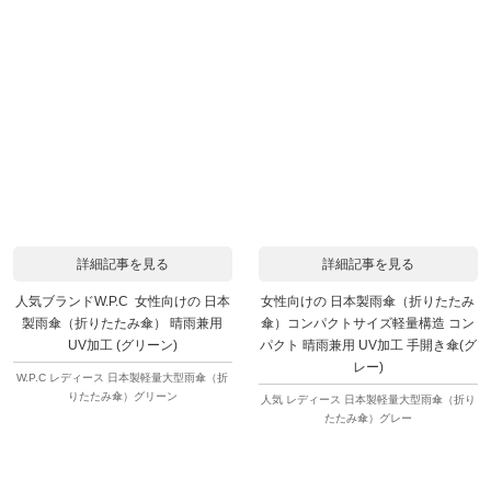
詳細記事を見る
詳細記事を見る
人気ブランドW.P.C 女性向けの 日本
女性向けの 日本製雨傘（折りたたみ
製雨傘（折りたたみ傘） 晴雨兼用
傘）コンパクトサイズ軽量構造 コン
UV加工 (グリーン)
パクト 晴雨兼用 UV加工 手開き傘(グ
レー)
W.P.C レディース 日本製軽量大型雨傘（折
りたたみ傘）グリーン
人気 レディース 日本製軽量大型雨傘（折り
たたみ傘）グレー