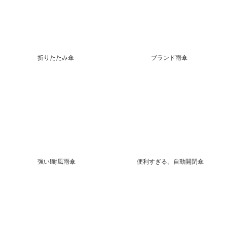
折りたたみ傘
ブランド雨傘
強い!耐風雨傘
便利すぎる。自動開閉傘