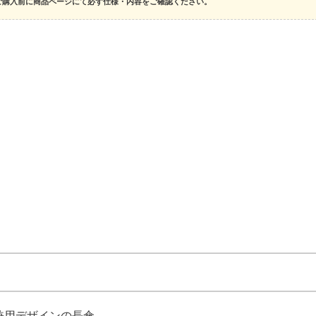
ご購入前に商品ページにて必ず仕様・内容をご確認ください。
男女兼用デザインの長傘 。