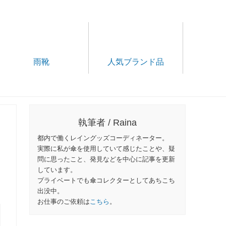
雨靴
人気ブランド品
執筆者 / Raina
都内で働くレイングッズコーディネーター。
実際に私が傘を使用していて感じたことや、疑
問に思ったこと、発見などを中心に記事を更新
しています。
プライベートでも傘コレクターとしてあちこち
出没中。
お仕事のご依頼は
こちら
。