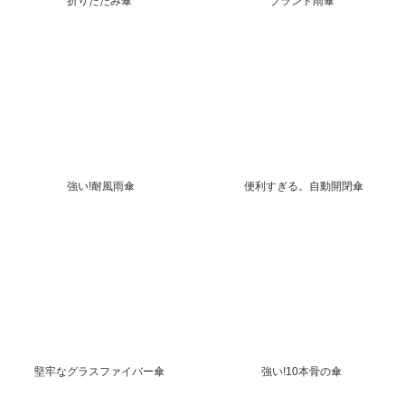
折りたたみ傘
ブランド雨傘
強い!耐風雨傘
便利すぎる。自動開閉傘
堅牢なグラスファイバー傘
強い!10本骨の傘