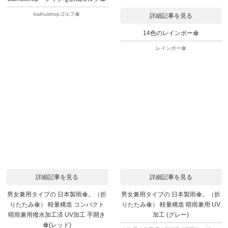
baihuishopゴルフ傘
詳細記事を見る
14色のレインボー傘
レインボー傘
詳細記事を見る
詳細記事を見る
男女兼用タイプの 日本製雨傘。（折
男女兼用タイプの 日本製雨傘。（折
りたたみ傘） 軽量構造 コンパクト
りたたみ傘） 軽量構造 晴雨兼用 UV
晴雨兼用撥水加工済 UV加工 手開き
加工 (グレー)
傘(レッド)