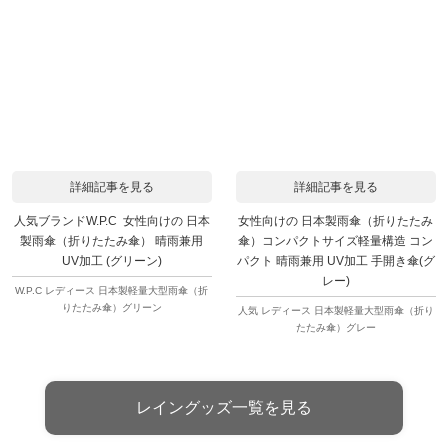
詳細記事を見る
詳細記事を見る
人気ブランドW.P.C 女性向けの 日本
女性向けの 日本製雨傘（折りたたみ
製雨傘（折りたたみ傘） 晴雨兼用
傘）コンパクトサイズ軽量構造 コン
UV加工 (グリーン)
パクト 晴雨兼用 UV加工 手開き傘(グ
レー)
W.P.C レディース 日本製軽量大型雨傘（折
りたたみ傘）グリーン
人気 レディース 日本製軽量大型雨傘（折り
たたみ傘）グレー
レイングッズ一覧を見る