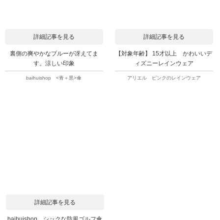
詳細記事を見る
詳細記事を見る
裏側の爽やかなブルーが冴えてま
【対象年齢】 15才以上 かわいいデ
す。涼しい印象
ィズニーレインウェア
baihuishop <青＋黒>傘
アリエル ピンクのレインウェア
詳細記事を見る
baihuishop シックな防風ゴルフ傘