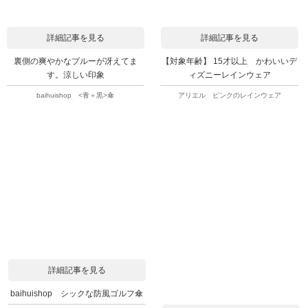
詳細記事を見る
詳細記事を見る
裏側の爽やかなブルーが冴えてま
【対象年齢】 15才以上 かわいいデ
す。涼しい印象
ィズニーレインウェア
baihuishop <青＋黒>傘
アリエル ピンクのレインウェア
詳細記事を見る
baihuishop シックな防風ゴルフ傘