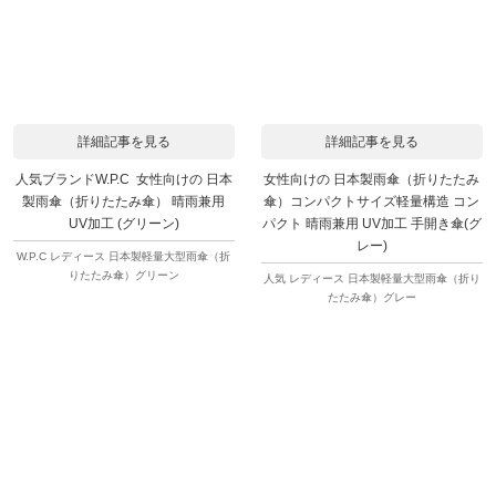
詳細記事を見る
詳細記事を見る
人気ブランドW.P.C 女性向けの 日本
女性向けの 日本製雨傘（折りたたみ
製雨傘（折りたたみ傘） 晴雨兼用
傘）コンパクトサイズ軽量構造 コン
UV加工 (グリーン)
パクト 晴雨兼用 UV加工 手開き傘(グ
レー)
W.P.C レディース 日本製軽量大型雨傘（折
りたたみ傘）グリーン
人気 レディース 日本製軽量大型雨傘（折り
たたみ傘）グレー