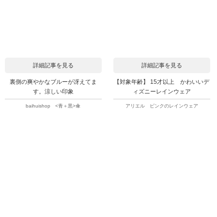
詳細記事を見る
詳細記事を見る
裏側の爽やかなブルーが冴えてま
【対象年齢】 15才以上 かわいいデ
す。涼しい印象
ィズニーレインウェア
baihuishop <青＋黒>傘
アリエル ピンクのレインウェア