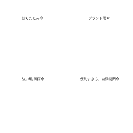
折りたたみ傘
ブランド雨傘
強い!耐風雨傘
便利すぎる。自動開閉傘