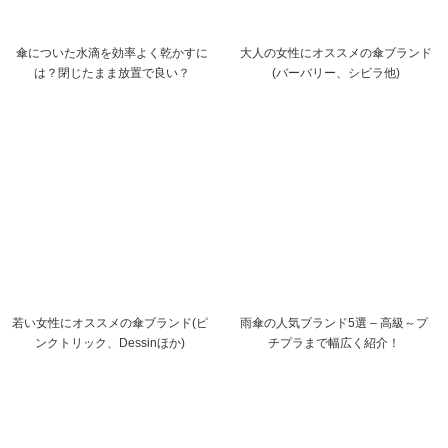
傘についた水滴を効率よく乾かすに
大人の女性にオススメの傘ブランド
は？閉じたまま放置で良い？
(バーバリー、シビラ他)
若い女性にオススメの傘ブランド(ピ
雨傘の人気ブランド5選 – 高級～プ
ンクトリック、Dessinほか)
チプラまで幅広く紹介！