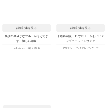
詳細記事を見る
詳細記事を見る
裏側の爽やかなブルーが冴えてま
【対象年齢】 15才以上 かわいいデ
す。涼しい印象
ィズニーレインウェア
baihuishop <青＋黒>傘
アリエル ピンクのレインウェア