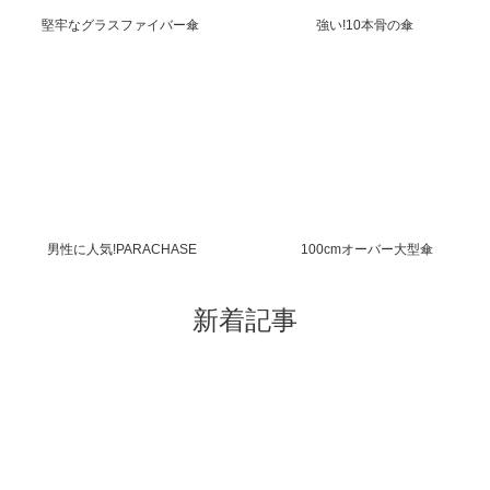
堅牢なグラスファイバー傘
強い!10本骨の傘
男性に人気!PARACHASE
100cmオーバー大型傘
新着記事