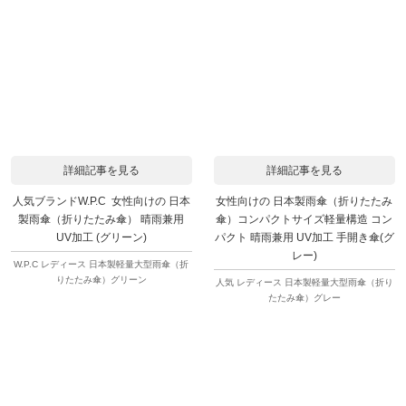
詳細記事を見る
詳細記事を見る
人気ブランドW.P.C 女性向けの 日本
女性向けの 日本製雨傘（折りたたみ
製雨傘（折りたたみ傘） 晴雨兼用
傘）コンパクトサイズ軽量構造 コン
UV加工 (グリーン)
パクト 晴雨兼用 UV加工 手開き傘(グ
レー)
W.P.C レディース 日本製軽量大型雨傘（折
りたたみ傘）グリーン
人気 レディース 日本製軽量大型雨傘（折り
たたみ傘）グレー