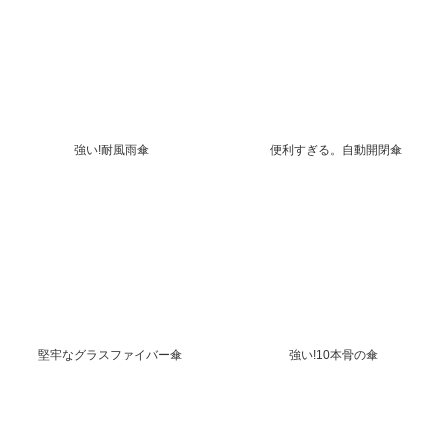
強い!耐風雨傘
便利すぎる。自動開閉傘
堅牢なグラスファイバー傘
強い!10本骨の傘