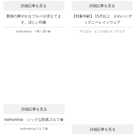
詳細記事を見る
詳細記事を見る
裏側の爽やかなブルーが冴えてま
【対象年齢】 15才以上 かわいいデ
す。涼しい印象
ィズニーレインウェア
baihuishop <青＋黒>傘
アリエル ピンクのレインウェア
詳細記事を見る
baihuishop シックな防風ゴルフ傘
baihuishopゴルフ傘
詳細記事を見る