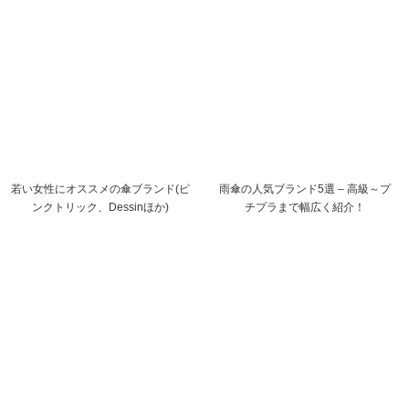
若い女性にオススメの傘ブランド(ピ
雨傘の人気ブランド5選 – 高級～プ
ンクトリック、Dessinほか)
チプラまで幅広く紹介！