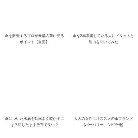
傘を販売するプロが傘購入前に見る
傘を2本常備している人にメリットと
ポイント【重要】
理由を聞いてみた
傘についた水滴を効率よく乾かすに
大人の女性にオススメの傘ブランド
は？閉じたまま放置で良い？
(バーバリー、シビラ他)