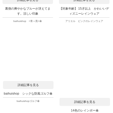
裏側の爽やかなブルーが冴えてま
【対象年齢】 15才以上 かわいいデ
す。涼しい印象
ィズニーレインウェア
baihuishop <青＋黒>傘
アリエル ピンクのレインウェア
詳細記事を見る
baihuishop シックな防風ゴルフ傘
baihuishopゴルフ傘
詳細記事を見る
14色のレインボー傘