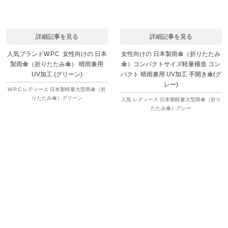
詳細記事を見る
詳細記事を見る
人気ブランドW.P.C 女性向けの 日本
女性向けの 日本製雨傘（折りたたみ
製雨傘（折りたたみ傘） 晴雨兼用
傘）コンパクトサイズ軽量構造 コン
UV加工 (グリーン)
パクト 晴雨兼用 UV加工 手開き傘(グ
レー)
W.P.C レディース 日本製軽量大型雨傘（折
りたたみ傘）グリーン
人気 レディース 日本製軽量大型雨傘（折り
たたみ傘）グレー