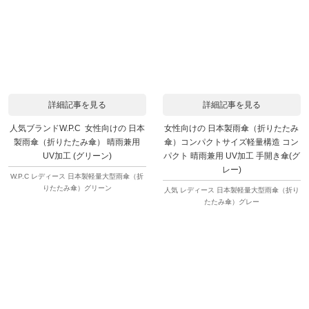
詳細記事を見る
詳細記事を見る
人気ブランドW.P.C 女性向けの 日本
女性向けの 日本製雨傘（折りたたみ
製雨傘（折りたたみ傘） 晴雨兼用
傘）コンパクトサイズ軽量構造 コン
UV加工 (グリーン)
パクト 晴雨兼用 UV加工 手開き傘(グ
レー)
W.P.C レディース 日本製軽量大型雨傘（折
りたたみ傘）グリーン
人気 レディース 日本製軽量大型雨傘（折り
たたみ傘）グレー