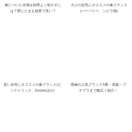
傘についた水滴を効率よく乾かすに
大人の女性にオススメの傘ブランド
は？閉じたまま放置で良い？
(バーバリー、シビラ他)
若い女性にオススメの傘ブランド(ピ
雨傘の人気ブランド5選 – 高級～プ
ンクトリック、Dessinほか)
チプラまで幅広く紹介！