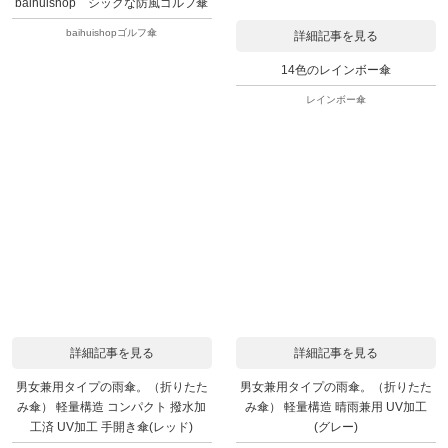
baihuishop シックな防風ゴルフ傘
baihuishopゴルフ傘
詳細記事を見る
14色のレインボー傘
レインボー傘
詳細記事を見る
詳細記事を見る
男女兼用タイプの雨傘。（折りたた
男女兼用タイプの雨傘。（折りたた
み傘） 軽量構造 コンパクト 撥水加
み傘） 軽量構造 晴雨兼用 UV加工
工済 UV加工 手開き傘(レッド)
(グレー)