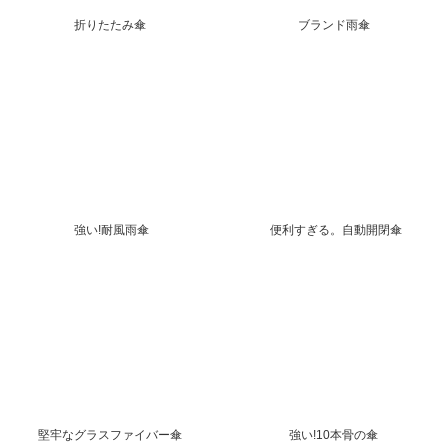
折りたたみ傘
ブランド雨傘
強い!耐風雨傘
便利すぎる。自動開閉傘
堅牢なグラスファイバー傘
強い!10本骨の傘