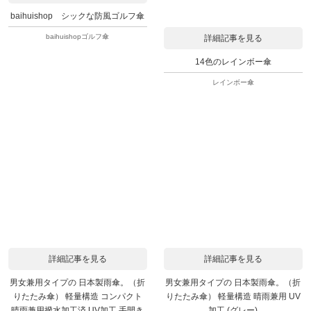
baihuishop シックな防風ゴルフ傘
baihuishopゴルフ傘
詳細記事を見る
14色のレインボー傘
レインボー傘
詳細記事を見る
詳細記事を見る
男女兼用タイプの 日本製雨傘。（折
男女兼用タイプの 日本製雨傘。（折
りたたみ傘） 軽量構造 コンパクト
りたたみ傘） 軽量構造 晴雨兼用 UV
晴雨兼用撥水加工済 UV加工 手開き
加工 (グレー)