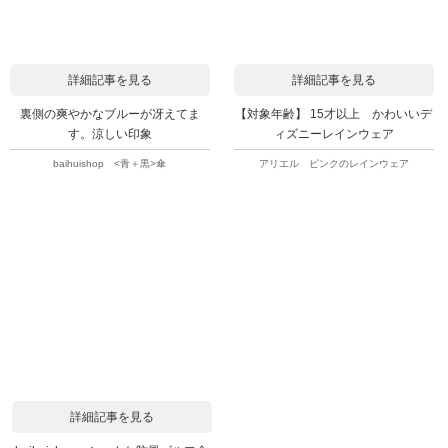
詳細記事を見る
詳細記事を見る
裏側の爽やかなブルーが冴えてま
【対象年齢】 15才以上 かわいいデ
す。涼しい印象
ィズニーレインウェア
baihuishop <青＋黒>傘
アリエル ピンクのレインウェア
詳細記事を見る