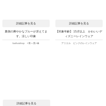
詳細記事を見る
詳細記事を見る
裏側の爽やかなブルーが冴えてま
【対象年齢】 15才以上 かわいいデ
す。涼しい印象
ィズニーレインウェア
baihuishop <青＋黒>傘
アリエル ピンクのレインウェア
詳細記事を見る