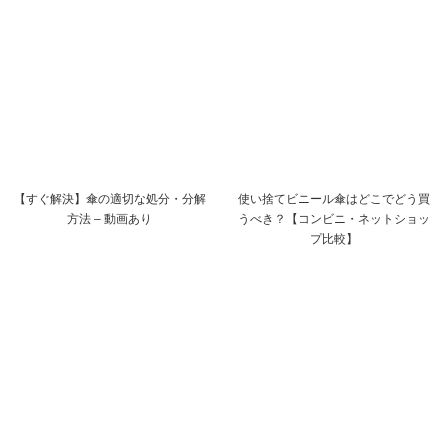
【すぐ解決】傘の適切な処分・分解
使い捨てビニール傘はどこでどう買
方法 – 動画あり
うべき？【コンビニ・ネットショッ
プ比較】