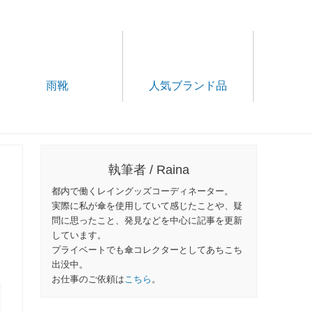
雨靴
人気ブランド品
執筆者 / Raina
都内で働くレイングッズコーディネーター。
実際に私が傘を使用していて感じたことや、疑
問に思ったこと、発見などを中心に記事を更新
しています。
プライベートでも傘コレクターとしてあちこち
出没中。
お仕事のご依頼は
こちら
。