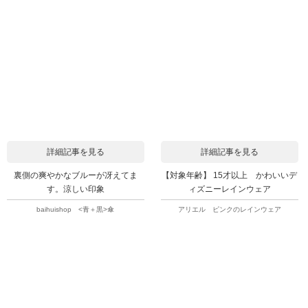
詳細記事を見る
詳細記事を見る
裏側の爽やかなブルーが冴えてま
【対象年齢】 15才以上 かわいいデ
す。涼しい印象
ィズニーレインウェア
baihuishop <青＋黒>傘
アリエル ピンクのレインウェア