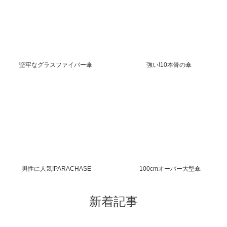
堅牢なグラスファイバー傘
強い!10本骨の傘
男性に人気!PARACHASE
100cmオーバー大型傘
新着記事