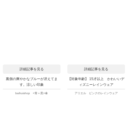
詳細記事を見る
詳細記事を見る
裏側の爽やかなブルーが冴えてま
【対象年齢】 15才以上 かわいいデ
す。涼しい印象
ィズニーレインウェア
baihuishop <青＋黒>傘
アリエル ピンクのレインウェア