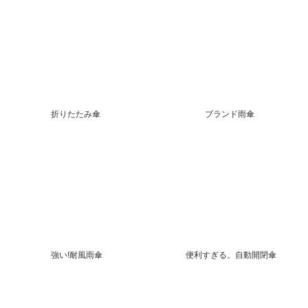
折りたたみ傘
ブランド雨傘
強い!耐風雨傘
便利すぎる。自動開閉傘