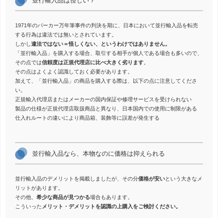
並行輸入品は怪しい？
1971年のパーカー万年筆事件の判決を期に、日本において並行輸入品を転売
する行為は違法では無いとされています。
しかし
違法ではない＝怪しくない、というわけではありません。
「並行輸入品」を購入する場合、取引する相手が個人である場合も多いので、
その点では
信頼度は正規代理店に比べ大きく劣ります
。
その点はよくよく認識しておく必要があります。
加えて、「並行輸入品」の商品を購入する際は、以下の点に注意してくださ
い。
正規輸入代理店またはメーカーの国内保証や修理サービスを受けられない
製品の仕様が正規代理店取扱商品と異なり、日本国内での使用に制限がある
仕入れルートの違いにより商品箱、装飾等に誤差が発生する
並行輸入品なら、本物なのに価格は抑えられる
並行輸入品のデメリットを掲載しましたが、その分
価格が安い
という大きなメ
リットがあります。
その他、
希少な商品が見つかる
場合もあります。
こういった
メリット・デメリットを認識の上購入をご検討ください。