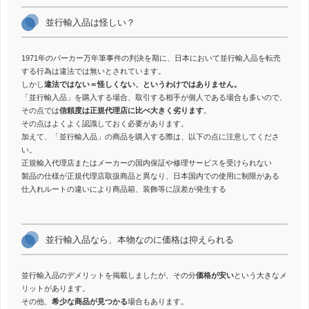
並行輸入品は怪しい？
1971年のパーカー万年筆事件の判決を期に、日本において並行輸入品を転売
する行為は違法では無いとされています。
しかし
違法ではない＝怪しくない、というわけではありません。
「並行輸入品」を購入する場合、取引する相手が個人である場合も多いので、
その点では
信頼度は正規代理店に比べ大きく劣ります
。
その点はよくよく認識しておく必要があります。
加えて、「並行輸入品」の商品を購入する際は、以下の点に注意してくださ
い。
正規輸入代理店またはメーカーの国内保証や修理サービスを受けられない
製品の仕様が正規代理店取扱商品と異なり、日本国内での使用に制限がある
仕入れルートの違いにより商品箱、装飾等に誤差が発生する
並行輸入品なら、本物なのに価格は抑えられる
並行輸入品のデメリットを掲載しましたが、その分
価格が安い
という大きなメ
リットがあります。
その他、
希少な商品が見つかる
場合もあります。