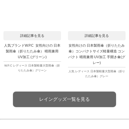
詳細記事を見る
詳細記事を見る
人気ブランドW.P.C 女性向けの 日本
女性向けの 日本製雨傘（折りたたみ
製雨傘（折りたたみ傘） 晴雨兼用
傘）コンパクトサイズ軽量構造 コン
UV加工 (グリーン)
パクト 晴雨兼用 UV加工 手開き傘(グ
レー)
W.P.C レディース 日本製軽量大型雨傘（折
りたたみ傘）グリーン
人気 レディース 日本製軽量大型雨傘（折り
たたみ傘）グレー
レイングッズ一覧を見る