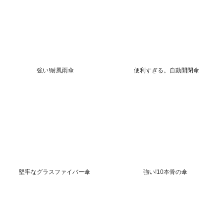
強い!耐風雨傘
便利すぎる。自動開閉傘
堅牢なグラスファイバー傘
強い!10本骨の傘