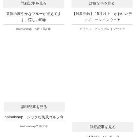
詳細記事を見る
詳細記事を見る
裏側の爽やかなブルーが冴えてま
【対象年齢】 15才以上 かわいいデ
す。涼しい印象
ィズニーレインウェア
baihuishop <青＋黒>傘
アリエル ピンクのレインウェア
詳細記事を見る
baihuishop シックな防風ゴルフ傘
baihuishopゴルフ傘
詳細記事を見る