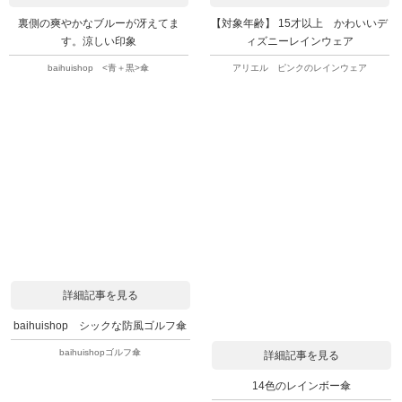
裏側の爽やかなブルーが冴えてま
【対象年齢】 15才以上 かわいいデ
す。涼しい印象
ィズニーレインウェア
baihuishop <青＋黒>傘
アリエル ピンクのレインウェア
詳細記事を見る
baihuishop シックな防風ゴルフ傘
baihuishopゴルフ傘
詳細記事を見る
14色のレインボー傘