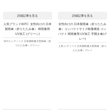
詳細記事を見る
詳細記事を見る
人気ブランドW.P.C 女性向けの 日本
女性向けの 日本製雨傘（折りたたみ
製雨傘（折りたたみ傘） 晴雨兼用
傘）コンパクトサイズ軽量構造 コン
UV加工 (グリーン)
パクト 晴雨兼用 UV加工 手開き傘(グ
レー)
W.P.C レディース 日本製軽量大型雨傘（折
りたたみ傘）グリーン
人気 レディース 日本製軽量大型雨傘（折り
たたみ傘）グレー