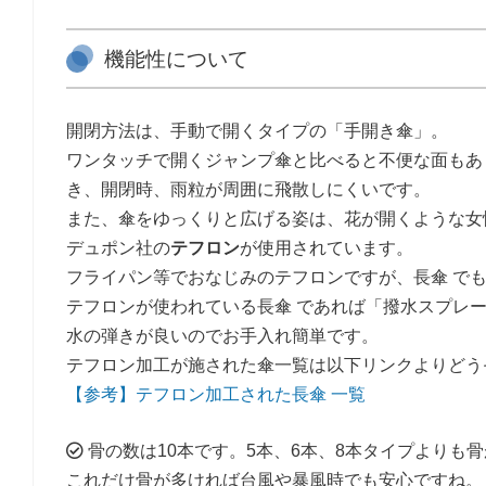
機能性について
開閉方法は、手動で開くタイプの「手開き傘」。
ワンタッチで開くジャンプ傘と比べると不便な面もあ
き、開閉時、雨粒が周囲に飛散しにくいです。
また、傘をゆっくりと広げる姿は、花が開くような女
デュポン社の
テフロン
が使用されています。
フライパン等でおなじみのテフロンですが、長傘 で
テフロンが使われている長傘 であれば「撥水スプレ
水の弾きが良いのでお手入れ簡単です。
テフロン加工が施された傘一覧は以下リンクよりどう
【参考】テフロン加工された長傘 一覧
骨の数は10本です。5本、6本、8本タイプよりも
これだけ骨が多ければ台風や暴風時でも安心ですね。