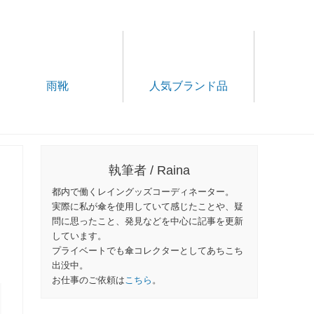
雨靴
人気ブランド品
執筆者 / Raina
都内で働くレイングッズコーディネーター。
実際に私が傘を使用していて感じたことや、疑
問に思ったこと、発見などを中心に記事を更新
しています。
プライベートでも傘コレクターとしてあちこち
出没中。
お仕事のご依頼は
こちら
。