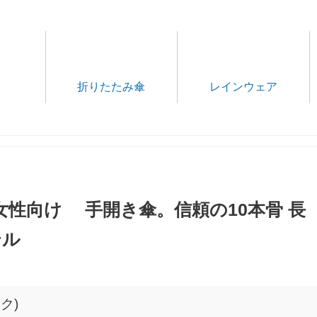
折りたたみ傘
レインウェア
gns 女性向け 手開き傘。信頼の10本骨 長
テル
ック)