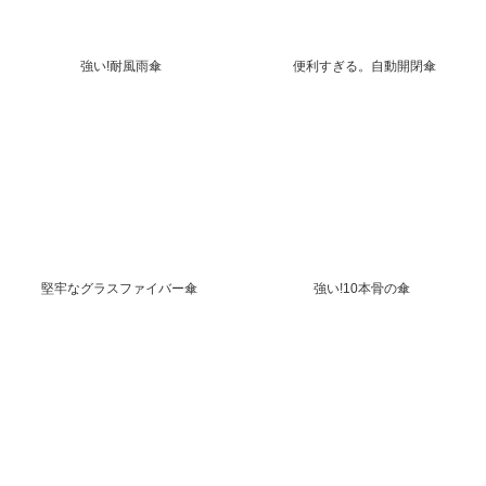
強い!耐風雨傘
便利すぎる。自動開閉傘
堅牢なグラスファイバー傘
強い!10本骨の傘