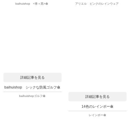
baihuishop <青＋黒>傘
アリエル ピンクのレインウェア
詳細記事を見る
baihuishop シックな防風ゴルフ傘
baihuishopゴルフ傘
詳細記事を見る
14色のレインボー傘
レインボー傘