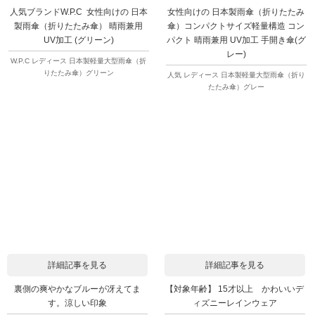
人気ブランドW.P.C 女性向けの 日本
女性向けの 日本製雨傘（折りたたみ
製雨傘（折りたたみ傘） 晴雨兼用
傘）コンパクトサイズ軽量構造 コン
UV加工 (グリーン)
パクト 晴雨兼用 UV加工 手開き傘(グ
レー)
W.P.C レディース 日本製軽量大型雨傘（折
りたたみ傘）グリーン
人気 レディース 日本製軽量大型雨傘（折り
たたみ傘）グレー
詳細記事を見る
詳細記事を見る
裏側の爽やかなブルーが冴えてま
【対象年齢】 15才以上 かわいいデ
す。涼しい印象
ィズニーレインウェア