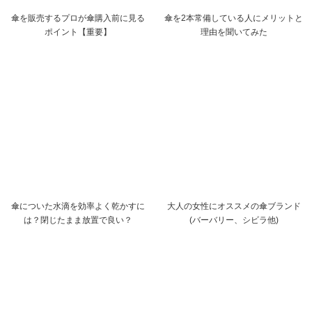
傘を販売するプロが傘購入前に見る
傘を2本常備している人にメリットと
ポイント【重要】
理由を聞いてみた
傘についた水滴を効率よく乾かすに
大人の女性にオススメの傘ブランド
は？閉じたまま放置で良い？
(バーバリー、シビラ他)