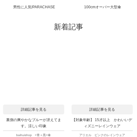
男性に人気!PARACHASE
100cmオーバー大型傘
新着記事
詳細記事を見る
詳細記事を見る
裏側の爽やかなブルーが冴えてま
【対象年齢】 15才以上 かわいいデ
す。涼しい印象
ィズニーレインウェア
baihuishop <青＋黒>傘
アリエル ピンクのレインウェア