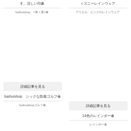
す。涼しい印象
ィズニーレインウェア
baihuishop <青＋黒>傘
アリエル ピンクのレインウェア
詳細記事を見る
baihuishop シックな防風ゴルフ傘
baihuishopゴルフ傘
詳細記事を見る
14色のレインボー傘
レインボー傘