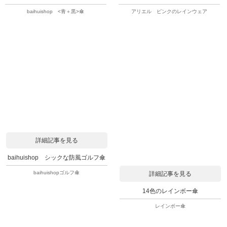
baihuishop <青＋黒>傘
アリエル ピンクのレインウェア
詳細記事を見る
baihuishop シックな防風ゴルフ傘
baihuishopゴルフ傘
詳細記事を見る
14色のレインボー傘
レインボー傘