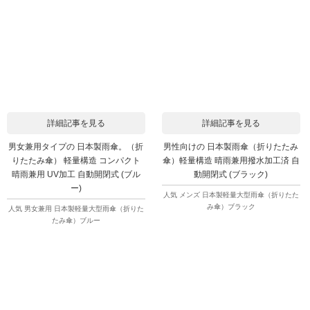
詳細記事を見る
詳細記事を見る
男女兼用タイプの 日本製雨傘。（折
男性向けの 日本製雨傘（折りたたみ
りたたみ傘） 軽量構造 コンパクト
傘）軽量構造 晴雨兼用撥水加工済 自
晴雨兼用 UV加工 自動開閉式 (ブル
動開閉式 (ブラック)
ー)
人気 メンズ 日本製軽量大型雨傘（折りたた
み傘）ブラック
人気 男女兼用 日本製軽量大型雨傘（折りた
たみ傘）ブルー