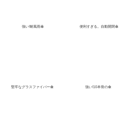
強い!耐風雨傘
便利すぎる。自動開閉傘
堅牢なグラスファイバー傘
強い!10本骨の傘