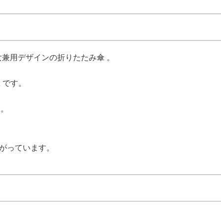
は男女兼用デザインの折りたたみ傘 。
 です。
い。
上がっています。