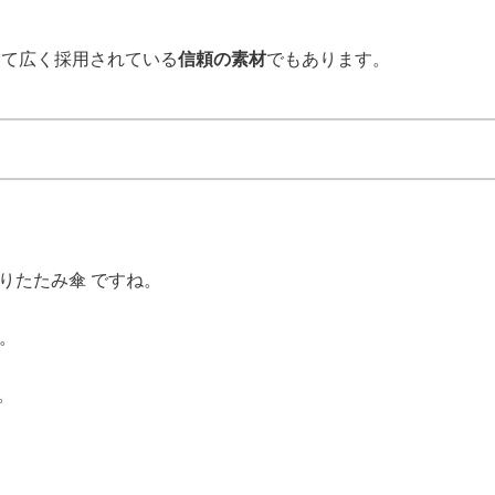
して広く採用されている
信頼の素材
でもあります。
折りたたみ傘 ですね。
す。
。