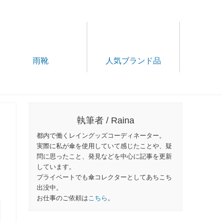
雨靴
人気ブランド品
執筆者 / Raina
都内で働くレイングッズコーディネーター。
実際に私が傘を使用していて感じたことや、疑
問に思ったこと、発見などを中心に記事を更新
しています。
プライベートでも傘コレクターとしてあちこち
出没中。
お仕事のご依頼は
こちら
。