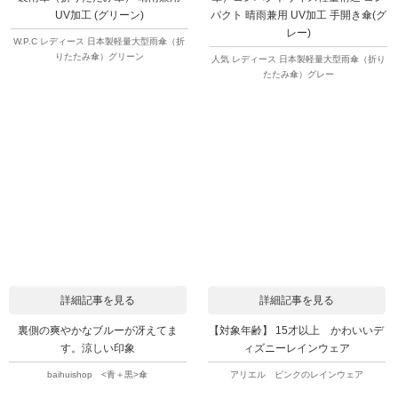
UV加工 (グリーン)
パクト 晴雨兼用 UV加工 手開き傘(グ
レー)
W.P.C レディース 日本製軽量大型雨傘（折
りたたみ傘）グリーン
人気 レディース 日本製軽量大型雨傘（折り
たたみ傘）グレー
詳細記事を見る
詳細記事を見る
裏側の爽やかなブルーが冴えてま
【対象年齢】 15才以上 かわいいデ
す。涼しい印象
ィズニーレインウェア
baihuishop <青＋黒>傘
アリエル ピンクのレインウェア