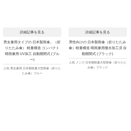
詳細記事を見る
詳細記事を見る
男女兼用タイプの 日本製雨傘。（折
男性向けの 日本製雨傘（折りたたみ
りたたみ傘） 軽量構造 コンパクト
傘）軽量構造 晴雨兼用撥水加工済 自
晴雨兼用 UV加工 自動開閉式 (ブル
動開閉式 (ブラック)
ー)
人気 メンズ 日本製軽量大型雨傘（折りたた
み傘）ブラック
人気 男女兼用 日本製軽量大型雨傘（折りた
たみ傘）ブルー