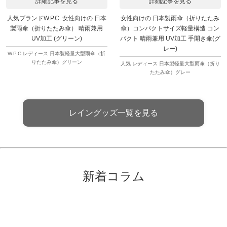
詳細記事を見る
詳細記事を見る
人気ブランドW.P.C 女性向けの 日本
女性向けの 日本製雨傘（折りたたみ
製雨傘（折りたたみ傘） 晴雨兼用
傘）コンパクトサイズ軽量構造 コン
UV加工 (グリーン)
パクト 晴雨兼用 UV加工 手開き傘(グ
レー)
W.P.C レディース 日本製軽量大型雨傘（折
りたたみ傘）グリーン
人気 レディース 日本製軽量大型雨傘（折り
たたみ傘）グレー
レイングッズ一覧を見る
新着コラム