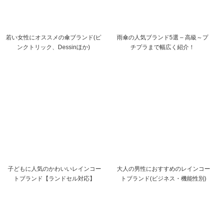
若い女性にオススメの傘ブランド(ピ
雨傘の人気ブランド5選 – 高級～プ
ンクトリック、Dessinほか)
チプラまで幅広く紹介！
子どもに人気のかわいいレインコー
大人の男性におすすめのレインコー
トブランド【ランドセル対応】
トブランド(ビジネス・機能性別)