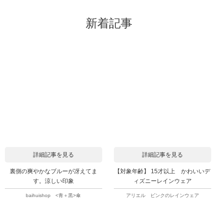
新着記事
詳細記事を見る
詳細記事を見る
裏側の爽やかなブルーが冴えてま
【対象年齢】 15才以上 かわいいデ
す。涼しい印象
ィズニーレインウェア
baihuishop <青＋黒>傘
アリエル ピンクのレインウェア