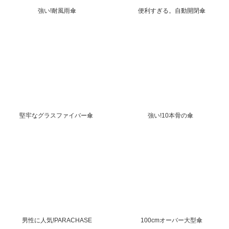
強い!耐風雨傘
便利すぎる。自動開閉傘
堅牢なグラスファイバー傘
強い!10本骨の傘
男性に人気!PARACHASE
100cmオーバー大型傘