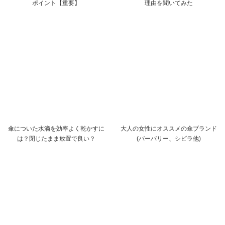
ポイント【重要】
理由を聞いてみた
傘についた水滴を効率よく乾かすに
大人の女性にオススメの傘ブランド
は？閉じたまま放置で良い？
(バーバリー、シビラ他)