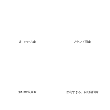
折りたたみ傘
ブランド雨傘
強い!耐風雨傘
便利すぎる。自動開閉傘