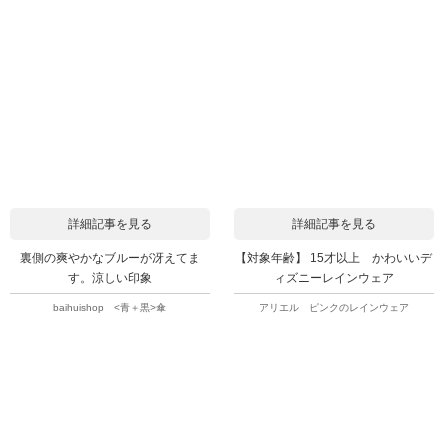
詳細記事を見る
詳細記事を見る
裏側の爽やかなブルーが冴えてま
【対象年齢】 15才以上 かわいいデ
す。涼しい印象
ィズニーレインウェア
baihuishop <青＋黒>傘
アリエル ピンクのレインウェア