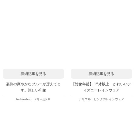
詳細記事を見る
詳細記事を見る
裏側の爽やかなブルーが冴えてま
【対象年齢】 15才以上 かわいいデ
す。涼しい印象
ィズニーレインウェア
baihuishop <青＋黒>傘
アリエル ピンクのレインウェア