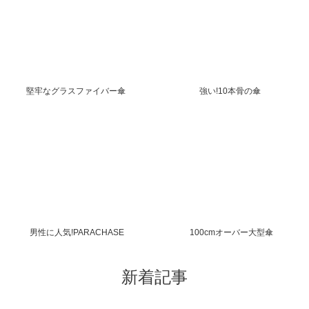
堅牢なグラスファイバー傘
強い!10本骨の傘
男性に人気!PARACHASE
100cmオーバー大型傘
新着記事