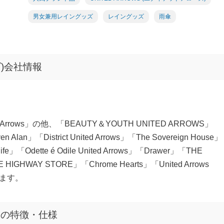
男女兼用レイングッズ
レイングッズ
雨傘
ズ)会社情報
ows」の他、「BEAUTY＆YOUTH UNITED ARROWS」
ven Alan」「District United Arrows」「The Sovereign House」
 life」「Odette é Odile United Arrows」「Drawer」「THE
HIGHWAY STORE」「Chrome Hearts」「United Arrows
います。
ズ の特徴・仕様