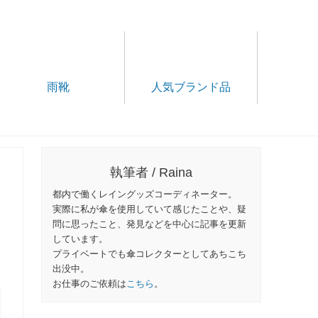
雨靴
人気ブランド品
執筆者 / Raina
都内で働くレイングッズコーディネーター。
実際に私が傘を使用していて感じたことや、疑
問に思ったこと、発見などを中心に記事を更新
しています。
プライベートでも傘コレクターとしてあちこち
出没中。
お仕事のご依頼は
こちら
。