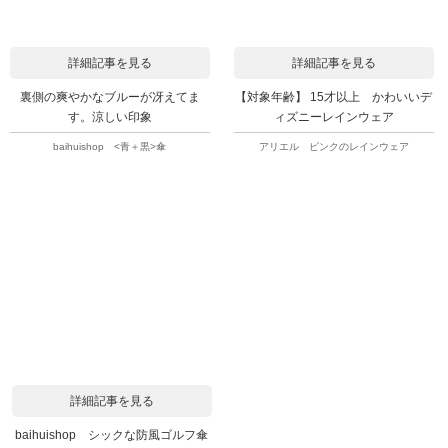
詳細記事を見る
詳細記事を見る
裏側の爽やかなブルーが冴えてま
【対象年齢】 15才以上 かわいいデ
す。涼しい印象
ィズニーレインウェア
baihuishop <青＋黒>傘
アリエル ピンクのレインウェア
詳細記事を見る
baihuishop シックな防風ゴルフ傘