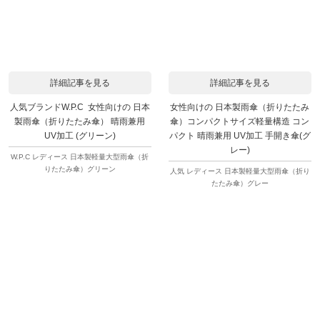
詳細記事を見る
詳細記事を見る
人気ブランドW.P.C 女性向けの 日本
女性向けの 日本製雨傘（折りたたみ
製雨傘（折りたたみ傘） 晴雨兼用
傘）コンパクトサイズ軽量構造 コン
UV加工 (グリーン)
パクト 晴雨兼用 UV加工 手開き傘(グ
レー)
W.P.C レディース 日本製軽量大型雨傘（折
りたたみ傘）グリーン
人気 レディース 日本製軽量大型雨傘（折り
たたみ傘）グレー