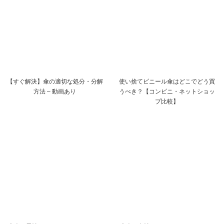
【すぐ解決】傘の適切な処分・分解
使い捨てビニール傘はどこでどう買
方法 – 動画あり
うべき？【コンビニ・ネットショッ
プ比較】