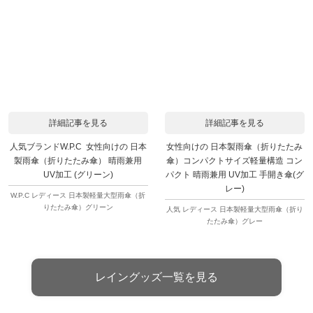
詳細記事を見る
詳細記事を見る
人気ブランドW.P.C 女性向けの 日本
女性向けの 日本製雨傘（折りたたみ
製雨傘（折りたたみ傘） 晴雨兼用
傘）コンパクトサイズ軽量構造 コン
UV加工 (グリーン)
パクト 晴雨兼用 UV加工 手開き傘(グ
レー)
W.P.C レディース 日本製軽量大型雨傘（折
りたたみ傘）グリーン
人気 レディース 日本製軽量大型雨傘（折り
たたみ傘）グレー
レイングッズ一覧を見る