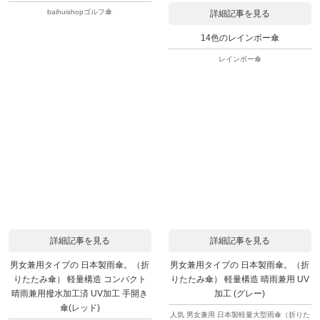
baihuishopゴルフ傘
詳細記事を見る
14色のレインボー傘
レインボー傘
詳細記事を見る
詳細記事を見る
男女兼用タイプの 日本製雨傘。（折
男女兼用タイプの 日本製雨傘。（折
りたたみ傘） 軽量構造 コンパクト
りたたみ傘） 軽量構造 晴雨兼用 UV
晴雨兼用撥水加工済 UV加工 手開き
加工 (グレー)
傘(レッド)
人気 男女兼用 日本製軽量大型雨傘（折りた