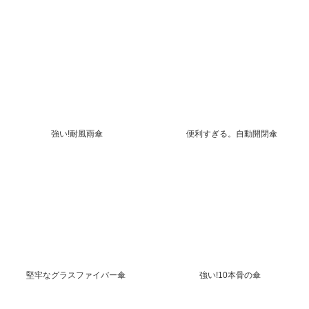
強い!耐風雨傘
便利すぎる。自動開閉傘
堅牢なグラスファイバー傘
強い!10本骨の傘