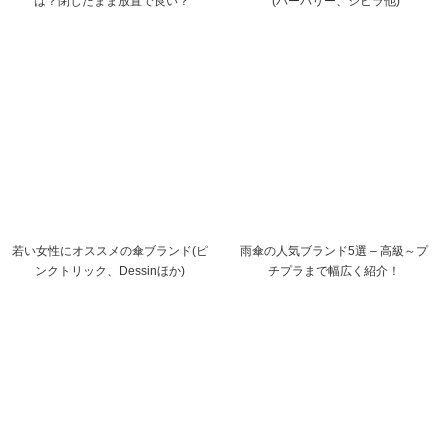
は？閉じたまま放置で良い？
(バーバリー、シビラ他)
若い女性にオススメの傘ブランド(ピ
雨傘の人気ブランド5選 – 高級～プ
ンクトリック、Dessinほか)
チプラまで幅広く紹介！