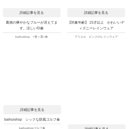
詳細記事を見る
詳細記事を見る
裏側の爽やかなブルーが冴えてま
【対象年齢】 15才以上 かわいいデ
す。涼しい印象
ィズニーレインウェア
baihuishop <青＋黒>傘
アリエル ピンクのレインウェア
詳細記事を見る
baihuishop シックな防風ゴルフ傘
baihuishopゴルフ傘
詳細記事を見る