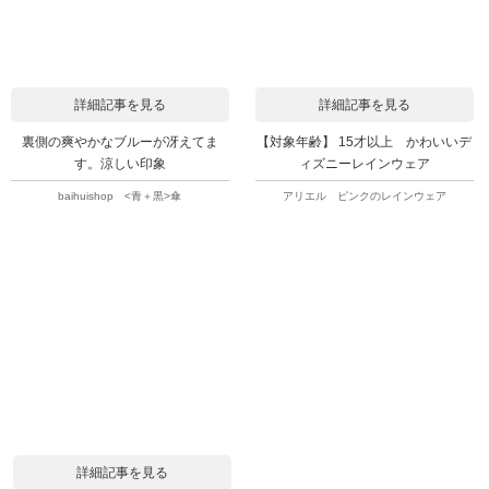
詳細記事を見る
詳細記事を見る
裏側の爽やかなブルーが冴えてま
【対象年齢】 15才以上 かわいいデ
す。涼しい印象
ィズニーレインウェア
baihuishop <青＋黒>傘
アリエル ピンクのレインウェア
詳細記事を見る