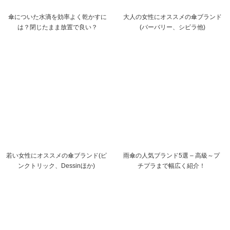
傘についた水滴を効率よく乾かすに
大人の女性にオススメの傘ブランド
は？閉じたまま放置で良い？
(バーバリー、シビラ他)
若い女性にオススメの傘ブランド(ピ
雨傘の人気ブランド5選 – 高級～プ
ンクトリック、Dessinほか)
チプラまで幅広く紹介！