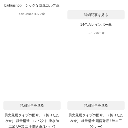
baihuishop シックな防風ゴルフ傘
baihuishopゴルフ傘
詳細記事を見る
14色のレインボー傘
レインボー傘
詳細記事を見る
詳細記事を見る
男女兼用タイプの雨傘。（折りたた
男女兼用タイプの雨傘。（折りたた
み傘） 軽量構造 コンパクト 撥水加
み傘） 軽量構造 晴雨兼用 UV加工
工済 UV加工 手開き傘(レッド)
(グレー)