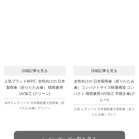
詳細記事を見る
詳細記事を見る
人気ブランドW.P.C 女性向けの 日本
女性向けの 日本製雨傘（折りたたみ
製雨傘（折りたたみ傘） 晴雨兼用
傘）コンパクトサイズ軽量構造 コン
UV加工 (グリーン)
パクト 晴雨兼用 UV加工 手開き傘(グ
レー)
W.P.C レディース 日本製軽量大型雨傘（折
りたたみ傘）グリーン
人気 レディース 日本製軽量大型雨傘（折り
たたみ傘）グレー