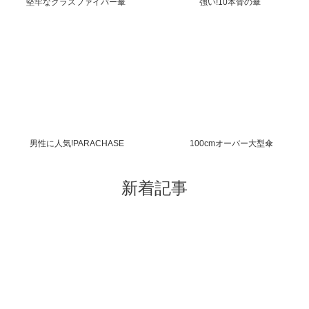
堅牢なグラスファイバー傘
強い!10本骨の傘
男性に人気!PARACHASE
100cmオーバー大型傘
新着記事