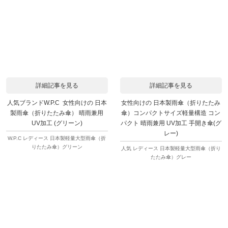
詳細記事を見る
詳細記事を見る
人気ブランドW.P.C 女性向けの 日本
女性向けの 日本製雨傘（折りたたみ
製雨傘（折りたたみ傘） 晴雨兼用
傘）コンパクトサイズ軽量構造 コン
UV加工 (グリーン)
パクト 晴雨兼用 UV加工 手開き傘(グ
レー)
W.P.C レディース 日本製軽量大型雨傘（折
りたたみ傘）グリーン
人気 レディース 日本製軽量大型雨傘（折り
たたみ傘）グレー