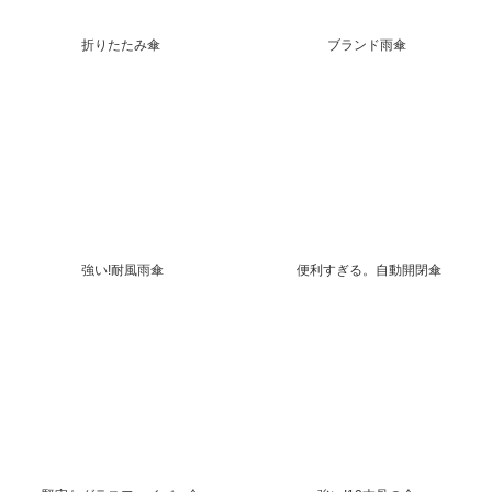
折りたたみ傘
ブランド雨傘
強い!耐風雨傘
便利すぎる。自動開閉傘