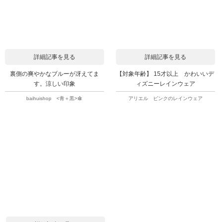
詳細記事を見る
詳細記事を見る
裏側の爽やかなブルーが冴えてま
【対象年齢】 15才以上 かわいいデ
す。涼しい印象
ィズニーレインウェア
baihuishop <青＋黒>傘
アリエル ピンクのレインウェア