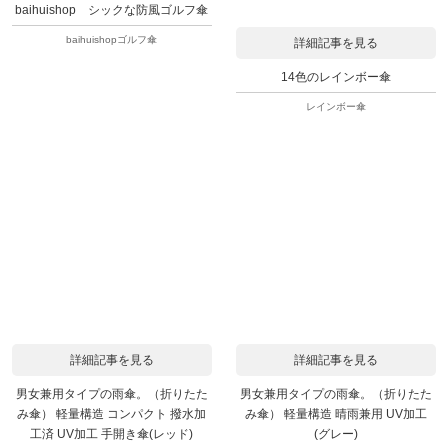
baihuishop シックな防風ゴルフ傘
baihuishopゴルフ傘
詳細記事を見る
14色のレインボー傘
レインボー傘
詳細記事を見る
詳細記事を見る
男女兼用タイプの雨傘。（折りたた
男女兼用タイプの雨傘。（折りたた
み傘） 軽量構造 コンパクト 撥水加
み傘） 軽量構造 晴雨兼用 UV加工
工済 UV加工 手開き傘(レッド)
(グレー)