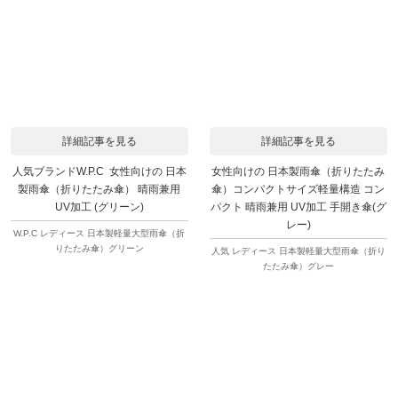
詳細記事を見る
詳細記事を見る
人気ブランドW.P.C 女性向けの 日本
女性向けの 日本製雨傘（折りたたみ
製雨傘（折りたたみ傘） 晴雨兼用
傘）コンパクトサイズ軽量構造 コン
UV加工 (グリーン)
パクト 晴雨兼用 UV加工 手開き傘(グ
レー)
W.P.C レディース 日本製軽量大型雨傘（折
りたたみ傘）グリーン
人気 レディース 日本製軽量大型雨傘（折り
たたみ傘）グレー