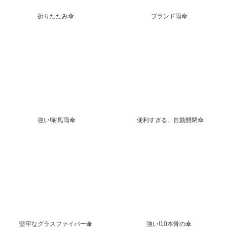
折りたたみ傘
ブランド雨傘
強い!耐風雨傘
便利すぎる。自動開閉傘
堅牢なグラスファイバー傘
強い!10本骨の傘