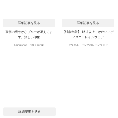
詳細記事を見る
詳細記事を見る
裏側の爽やかなブルーが冴えてま
【対象年齢】 15才以上 かわいいデ
す。涼しい印象
ィズニーレインウェア
baihuishop <青＋黒>傘
アリエル ピンクのレインウェア
詳細記事を見る