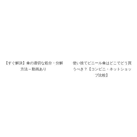
【すぐ解決】傘の適切な処分・分解
使い捨てビニール傘はどこでどう買
方法 – 動画あり
うべき？【コンビニ・ネットショッ
プ比較】