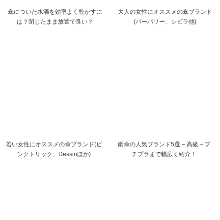
傘についた水滴を効率よく乾かすに
大人の女性にオススメの傘ブランド
は？閉じたまま放置で良い？
(バーバリー、シビラ他)
若い女性にオススメの傘ブランド(ピ
雨傘の人気ブランド5選 – 高級～プ
ンクトリック、Dessinほか)
チプラまで幅広く紹介！