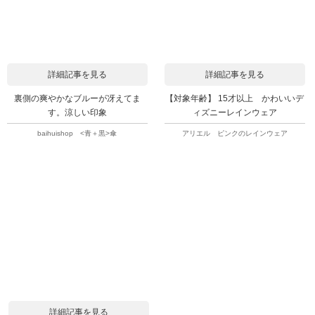
詳細記事を見る
詳細記事を見る
裏側の爽やかなブルーが冴えてま
【対象年齢】 15才以上 かわいいデ
す。涼しい印象
ィズニーレインウェア
baihuishop <青＋黒>傘
アリエル ピンクのレインウェア
詳細記事を見る