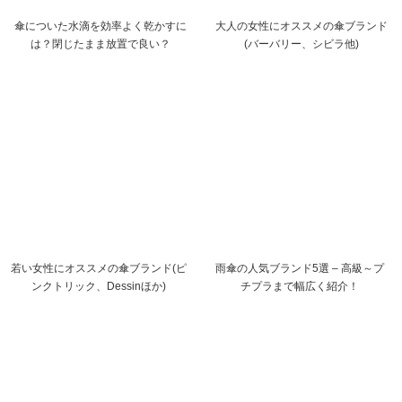
傘についた水滴を効率よく乾かすに
大人の女性にオススメの傘ブランド
は？閉じたまま放置で良い？
(バーバリー、シビラ他)
若い女性にオススメの傘ブランド(ピ
雨傘の人気ブランド5選 – 高級～プ
ンクトリック、Dessinほか)
チプラまで幅広く紹介！