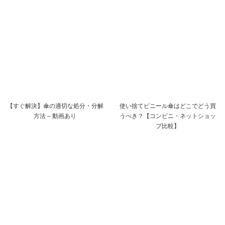
【すぐ解決】傘の適切な処分・分解
使い捨てビニール傘はどこでどう買
方法 – 動画あり
うべき？【コンビニ・ネットショッ
プ比較】