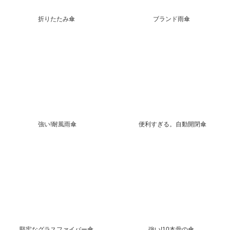
折りたたみ傘
ブランド雨傘
強い!耐風雨傘
便利すぎる。自動開閉傘
堅牢なグラスファイバー傘
強い!10本骨の傘