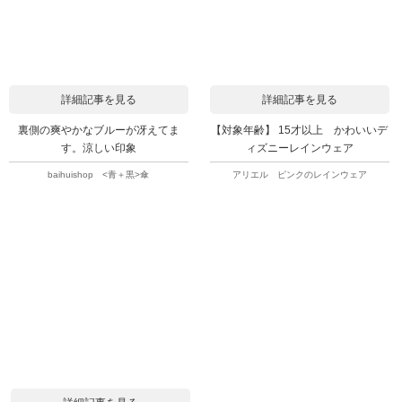
詳細記事を見る
詳細記事を見る
裏側の爽やかなブルーが冴えてま
【対象年齢】 15才以上 かわいいデ
す。涼しい印象
ィズニーレインウェア
baihuishop <青＋黒>傘
アリエル ピンクのレインウェア