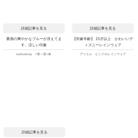
詳細記事を見る
詳細記事を見る
裏側の爽やかなブルーが冴えてま
【対象年齢】 15才以上 かわいいデ
す。涼しい印象
ィズニーレインウェア
baihuishop <青＋黒>傘
アリエル ピンクのレインウェア
詳細記事を見る