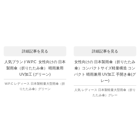
詳細記事を見る
詳細記事を見る
人気ブランドW.P.C 女性向けの 日本
女性向けの 日本製雨傘（折りたたみ
製雨傘（折りたたみ傘） 晴雨兼用
傘）コンパクトサイズ軽量構造 コン
UV加工 (グリーン)
パクト 晴雨兼用 UV加工 手開き傘(グ
レー)
W.P.C レディース 日本製軽量大型雨傘（折
りたたみ傘）グリーン
人気 レディース 日本製軽量大型雨傘（折り
たたみ傘）グレー