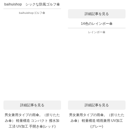
baihuishop シックな防風ゴルフ傘
baihuishopゴルフ傘
詳細記事を見る
14色のレインボー傘
レインボー傘
詳細記事を見る
詳細記事を見る
男女兼用タイプの雨傘。（折りたた
男女兼用タイプの雨傘。（折りたた
み傘） 軽量構造 コンパクト 撥水加
み傘） 軽量構造 晴雨兼用 UV加工
工済 UV加工 手開き傘(レッド)
(グレー)