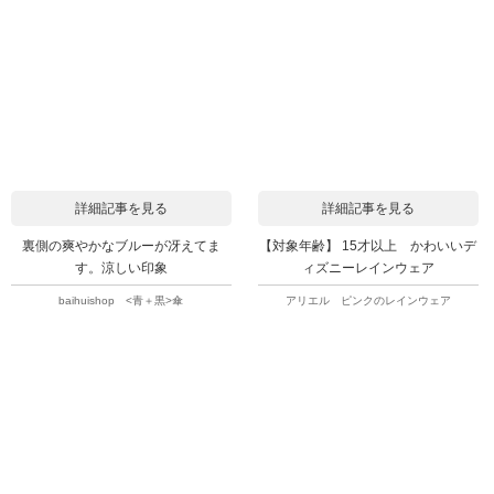
詳細記事を見る
詳細記事を見る
裏側の爽やかなブルーが冴えてま
【対象年齢】 15才以上 かわいいデ
す。涼しい印象
ィズニーレインウェア
baihuishop <青＋黒>傘
アリエル ピンクのレインウェア