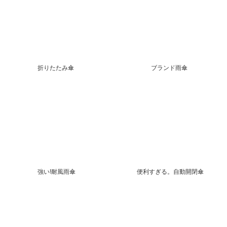
折りたたみ傘
ブランド雨傘
強い!耐風雨傘
便利すぎる。自動開閉傘