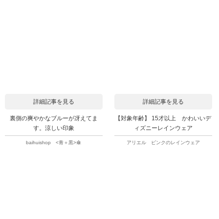
詳細記事を見る
詳細記事を見る
裏側の爽やかなブルーが冴えてま
【対象年齢】 15才以上 かわいいデ
す。涼しい印象
ィズニーレインウェア
baihuishop <青＋黒>傘
アリエル ピンクのレインウェア