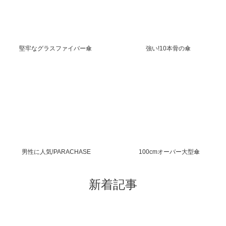
堅牢なグラスファイバー傘
強い!10本骨の傘
男性に人気!PARACHASE
100cmオーバー大型傘
新着記事