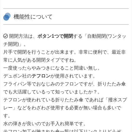
機能性について
開閉方法は、
ボタン1つで開閉
する「自動開閉(ワンタッ
チ開閉)」。
片手で開閉を行うことが出来ます。非常に便利で、最近非
常に人気がある開閉タイプですね。
一度使ったらやみつきになること間違い無し。
デュポン社の
テフロン
が使用されています。
フライパン等でおなじみのテフロンですが、折りたたみ傘
でも大活躍しているって知っていましたか？。
テフロンが使われている折りたたみ傘 であれば「撥水スプ
レー」などをわざわざ使用する必要が無い場合も多いで
す。
水の弾きが良いのでお手入れ簡単です。
テフロン加工が施された傘一覧は以下リンクよりどうぞ。