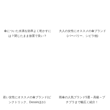
傘についた水滴を効率よく乾かすに
大人の女性にオススメの傘ブランド
は？閉じたまま放置で良い？
(バーバリー、シビラ他)
若い女性にオススメの傘ブランド(ピ
雨傘の人気ブランド5選 – 高級～プ
ンクトリック、Dessinほか)
チプラまで幅広く紹介！