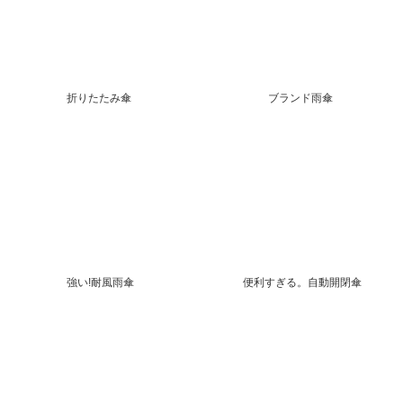
折りたたみ傘
ブランド雨傘
強い!耐風雨傘
便利すぎる。自動開閉傘