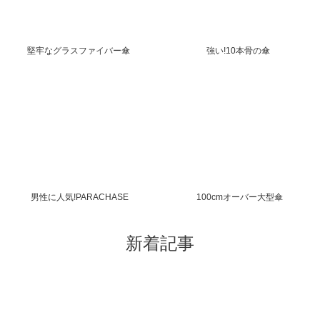
堅牢なグラスファイバー傘
強い!10本骨の傘
男性に人気!PARACHASE
100cmオーバー大型傘
新着記事