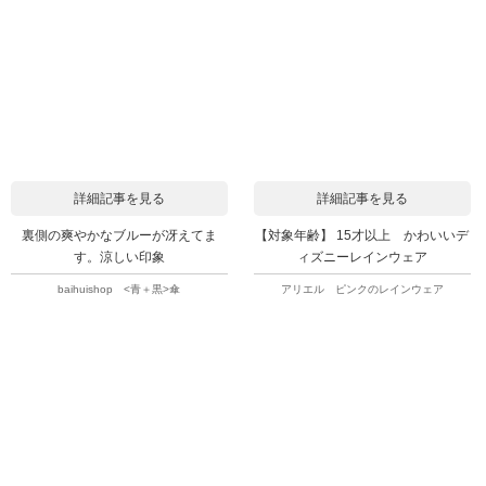
詳細記事を見る
詳細記事を見る
裏側の爽やかなブルーが冴えてま
【対象年齢】 15才以上 かわいいデ
す。涼しい印象
ィズニーレインウェア
baihuishop <青＋黒>傘
アリエル ピンクのレインウェア