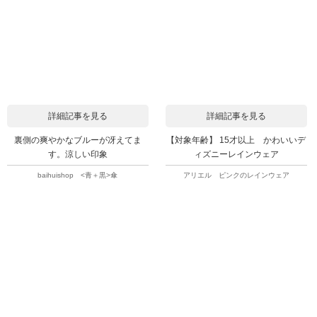
詳細記事を見る
詳細記事を見る
裏側の爽やかなブルーが冴えてま
【対象年齢】 15才以上 かわいいデ
す。涼しい印象
ィズニーレインウェア
baihuishop <青＋黒>傘
アリエル ピンクのレインウェア