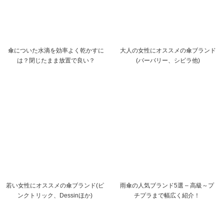
傘についた水滴を効率よく乾かすに
大人の女性にオススメの傘ブランド
は？閉じたまま放置で良い？
(バーバリー、シビラ他)
若い女性にオススメの傘ブランド(ピ
雨傘の人気ブランド5選 – 高級～プ
ンクトリック、Dessinほか)
チプラまで幅広く紹介！