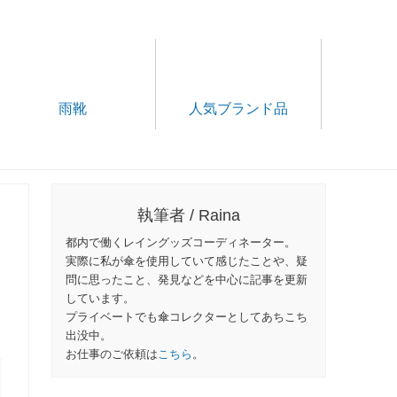
雨靴
人気ブランド品
執筆者 / Raina
都内で働くレイングッズコーディネーター。
実際に私が傘を使用していて感じたことや、疑
問に思ったこと、発見などを中心に記事を更新
しています。
プライベートでも傘コレクターとしてあちこち
出没中。
お仕事のご依頼は
こちら
。