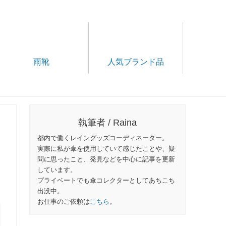
雨靴
人気ブランド品
執筆者 / Raina
都内で働くレイングッズコーディネーター。
実際に私が傘を使用していて感じたことや、疑
問に思ったこと、発見などを中心に記事を更新
しています。
プライベートでも傘コレクターとしてあちこち
出没中。
お仕事のご依頼は
こちら
。