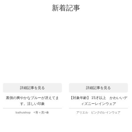
新着記事
詳細記事を見る
詳細記事を見る
裏側の爽やかなブルーが冴えてま
【対象年齢】 15才以上 かわいいデ
す。涼しい印象
ィズニーレインウェア
baihuishop <青＋黒>傘
アリエル ピンクのレインウェア