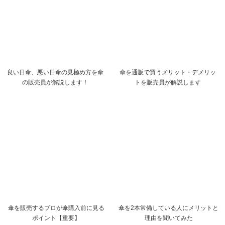
良い日傘、悪い日傘の見極め方を傘
傘を通販で買うメリット・デメリッ
の販売員が解説します！
トを販売員が解説します
傘を販売するプロが傘購入前に見る
傘を2本常備している人にメリットと
ポイント【重要】
理由を聞いてみた