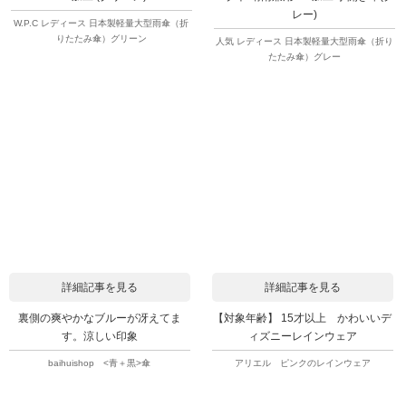
レー)
W.P.C レディース 日本製軽量大型雨傘（折
りたたみ傘）グリーン
人気 レディース 日本製軽量大型雨傘（折り
たたみ傘）グレー
詳細記事を見る
詳細記事を見る
裏側の爽やかなブルーが冴えてま
【対象年齢】 15才以上 かわいいデ
す。涼しい印象
ィズニーレインウェア
baihuishop <青＋黒>傘
アリエル ピンクのレインウェア