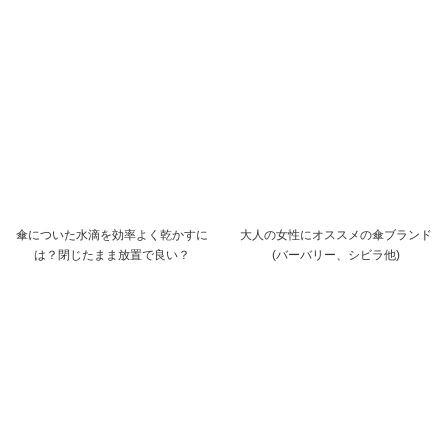
傘についた水滴を効率よく乾かすに
大人の女性にオススメの傘ブランド
は？閉じたまま放置で良い？
(バーバリー、シビラ他)