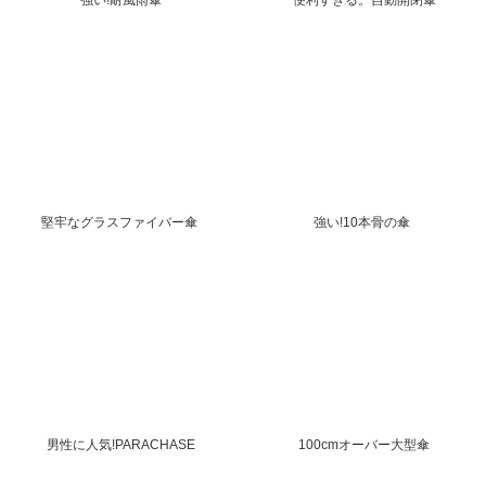
強い!耐風雨傘
便利すぎる。自動開閉傘
堅牢なグラスファイバー傘
強い!10本骨の傘
男性に人気!PARACHASE
100cmオーバー大型傘