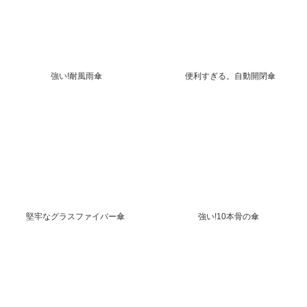
強い!耐風雨傘
便利すぎる。自動開閉傘
堅牢なグラスファイバー傘
強い!10本骨の傘