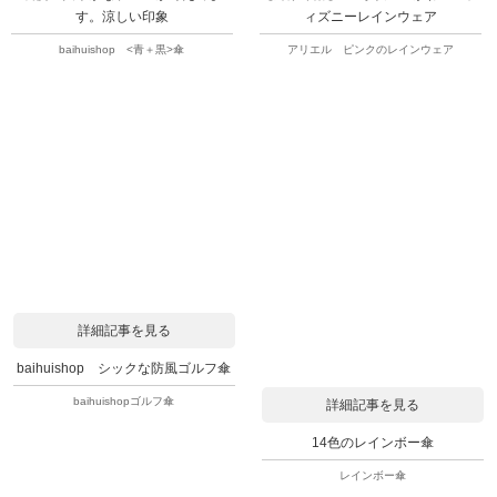
す。涼しい印象
ィズニーレインウェア
baihuishop <青＋黒>傘
アリエル ピンクのレインウェア
詳細記事を見る
baihuishop シックな防風ゴルフ傘
baihuishopゴルフ傘
詳細記事を見る
14色のレインボー傘
レインボー傘