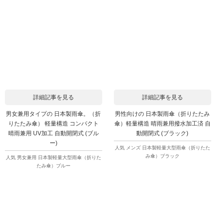
詳細記事を見る
詳細記事を見る
男女兼用タイプの 日本製雨傘。（折
男性向けの 日本製雨傘（折りたたみ
りたたみ傘） 軽量構造 コンパクト
傘）軽量構造 晴雨兼用撥水加工済 自
晴雨兼用 UV加工 自動開閉式 (ブル
動開閉式 (ブラック)
ー)
人気 メンズ 日本製軽量大型雨傘（折りたた
み傘）ブラック
人気 男女兼用 日本製軽量大型雨傘（折りた
たみ傘）ブルー