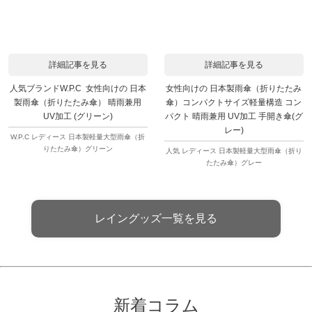
詳細記事を見る
詳細記事を見る
人気ブランドW.P.C 女性向けの 日本
女性向けの 日本製雨傘（折りたたみ
製雨傘（折りたたみ傘） 晴雨兼用
傘）コンパクトサイズ軽量構造 コン
UV加工 (グリーン)
パクト 晴雨兼用 UV加工 手開き傘(グ
レー)
W.P.C レディース 日本製軽量大型雨傘（折
りたたみ傘）グリーン
人気 レディース 日本製軽量大型雨傘（折り
たたみ傘）グレー
レイングッズ一覧を見る
新着コラム