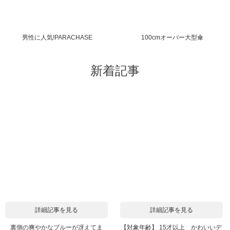
男性に人気!PARACHASE
100cmオーバー大型傘
新着記事
詳細記事を見る
詳細記事を見る
裏側の爽やかなブルーが冴えてま
【対象年齢】 15才以上 かわいいデ