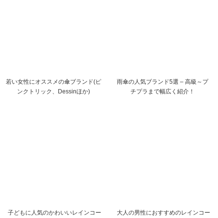
若い女性にオススメの傘ブランド(ピ
雨傘の人気ブランド5選 – 高級～プ
ンクトリック、Dessinほか)
チプラまで幅広く紹介！
子どもに人気のかわいいレインコー
大人の男性におすすめのレインコー