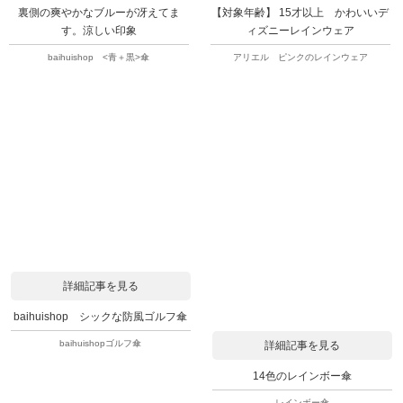
裏側の爽やかなブルーが冴えてま
【対象年齢】 15才以上 かわいいデ
す。涼しい印象
ィズニーレインウェア
baihuishop <青＋黒>傘
アリエル ピンクのレインウェア
詳細記事を見る
baihuishop シックな防風ゴルフ傘
baihuishopゴルフ傘
詳細記事を見る
14色のレインボー傘
レインボー傘