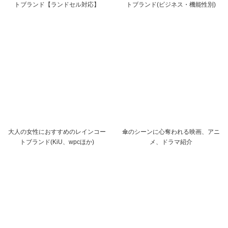
トブランド【ランドセル対応】
トブランド(ビジネス・機能性別)
大人の女性におすすめのレインコー
傘のシーンに心奪われる映画、アニ
トブランド(KiU、wpcほか)
メ、ドラマ紹介