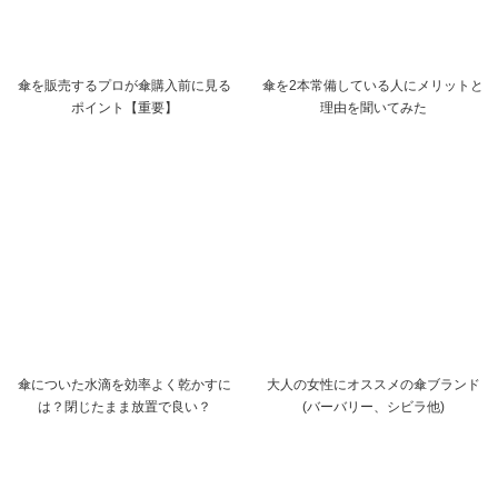
傘を販売するプロが傘購入前に見る
傘を2本常備している人にメリットと
ポイント【重要】
理由を聞いてみた
傘についた水滴を効率よく乾かすに
大人の女性にオススメの傘ブランド
は？閉じたまま放置で良い？
(バーバリー、シビラ他)