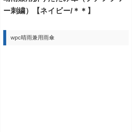
ー刺繍）【ネイビー/＊＊】
wpc晴雨兼用雨傘