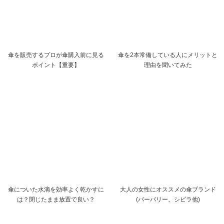
傘を販売するプロが傘購入前に見る
傘を2本常備している人にメリットと
ポイント【重要】
理由を聞いてみた
傘についた水滴を効率よく乾かすに
大人の女性にオススメの傘ブランド
は？閉じたまま放置で良い？
(バーバリー、シビラ他)