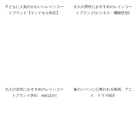
子どもに人気のかわいいレインコー
大人の男性におすすめのレインコー
トブランド【ランドセル対応】
トブランド(ビジネス・機能性別)
大人の女性におすすめのレインコー
傘のシーンに心奪われる映画、アニ
トブランド(KiU、wpcほか)
メ、ドラマ紹介