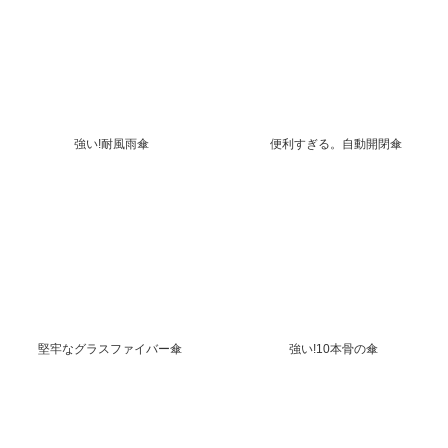
強い!耐風雨傘
便利すぎる。自動開閉傘
堅牢なグラスファイバー傘
強い!10本骨の傘