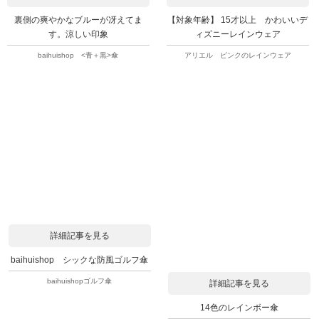
裏側の爽やかなブルーが冴えてま
【対象年齢】 15才以上 かわいいデ
す。涼しい印象
ィズニーレインウェア
baihuishop <青＋黒>傘
アリエル ピンクのレインウェア
詳細記事を見る
baihuishop シックな防風ゴルフ傘
baihuishopゴルフ傘
詳細記事を見る
14色のレインボー傘