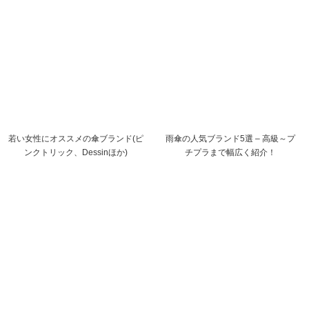
若い女性にオススメの傘ブランド(ピ
雨傘の人気ブランド5選 – 高級～プ
ンクトリック、Dessinほか)
チプラまで幅広く紹介！