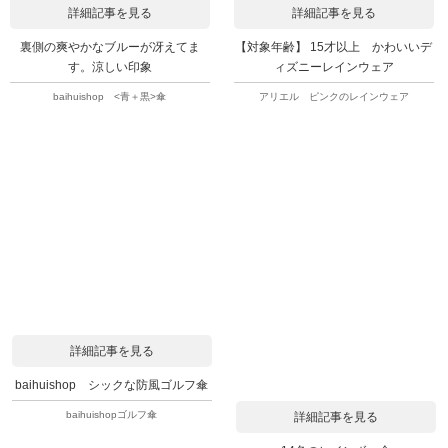
詳細記事を見る
詳細記事を見る
裏側の爽やかなブルーが冴えてま
【対象年齢】 15才以上 かわいいデ
す。涼しい印象
ィズニーレインウェア
baihuishop <青＋黒>傘
アリエル ピンクのレインウェア
詳細記事を見る
baihuishop シックな防風ゴルフ傘
baihuishopゴルフ傘
詳細記事を見る