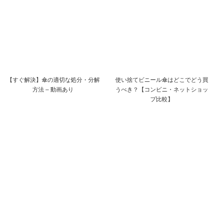
【すぐ解決】傘の適切な処分・分解
使い捨てビニール傘はどこでどう買
方法 – 動画あり
うべき？【コンビニ・ネットショッ
プ比較】