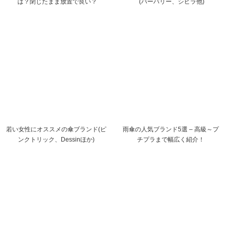
は？閉じたまま放置で良い？
(バーバリー、シビラ他)
若い女性にオススメの傘ブランド(ピ
雨傘の人気ブランド5選 – 高級～プ
ンクトリック、Dessinほか)
チプラまで幅広く紹介！