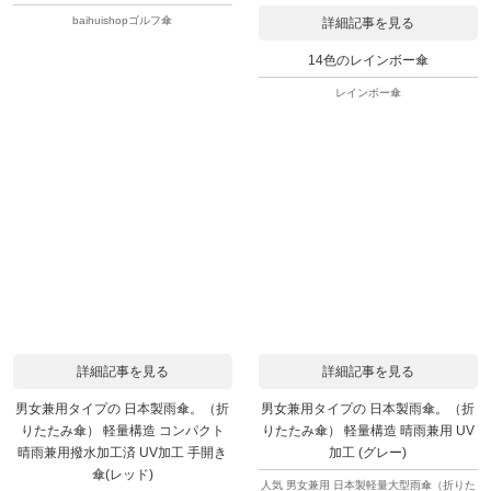
baihuishopゴルフ傘
詳細記事を見る
14色のレインボー傘
レインボー傘
詳細記事を見る
詳細記事を見る
男女兼用タイプの 日本製雨傘。（折
男女兼用タイプの 日本製雨傘。（折
りたたみ傘） 軽量構造 コンパクト
りたたみ傘） 軽量構造 晴雨兼用 UV
晴雨兼用撥水加工済 UV加工 手開き
加工 (グレー)
傘(レッド)
人気 男女兼用 日本製軽量大型雨傘（折りた