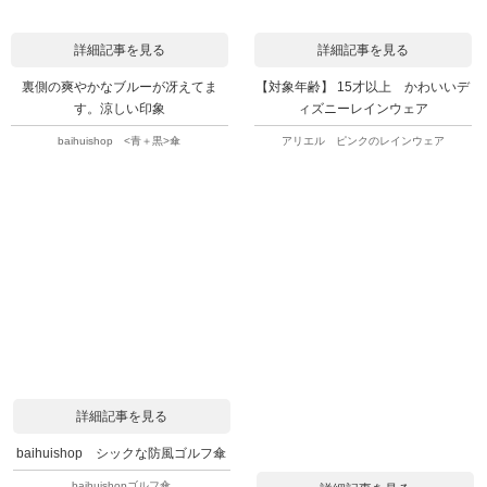
詳細記事を見る
詳細記事を見る
裏側の爽やかなブルーが冴えてま
【対象年齢】 15才以上 かわいいデ
す。涼しい印象
ィズニーレインウェア
baihuishop <青＋黒>傘
アリエル ピンクのレインウェア
詳細記事を見る
baihuishop シックな防風ゴルフ傘
baihuishopゴルフ傘