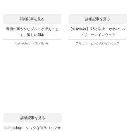
詳細記事を見る
詳細記事を見る
裏側の爽やかなブルーが冴えてま
【対象年齢】 15才以上 かわいいデ
す。涼しい印象
ィズニーレインウェア
baihuishop <青＋黒>傘
アリエル ピンクのレインウェア
詳細記事を見る
baihuishop シックな防風ゴルフ傘