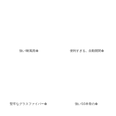
強い!耐風雨傘
便利すぎる。自動開閉傘
堅牢なグラスファイバー傘
強い!10本骨の傘