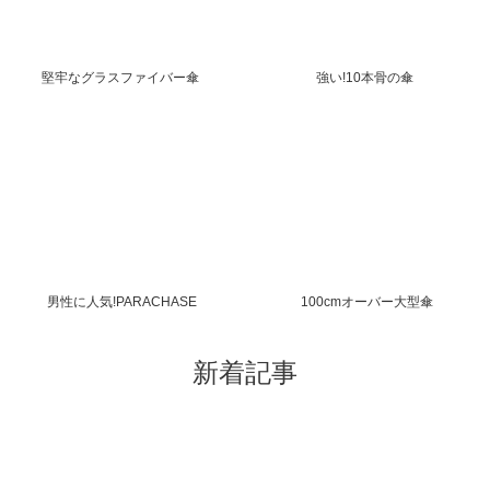
堅牢なグラスファイバー傘
強い!10本骨の傘
男性に人気!PARACHASE
100cmオーバー大型傘
新着記事