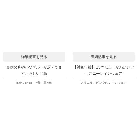
詳細記事を見る
詳細記事を見る
裏側の爽やかなブルーが冴えてま
【対象年齢】 15才以上 かわいいデ
す。涼しい印象
ィズニーレインウェア
baihuishop <青＋黒>傘
アリエル ピンクのレインウェア