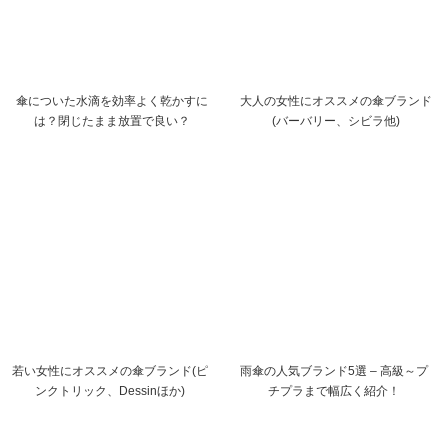
傘についた水滴を効率よく乾かすに
大人の女性にオススメの傘ブランド
は？閉じたまま放置で良い？
(バーバリー、シビラ他)
若い女性にオススメの傘ブランド(ピ
雨傘の人気ブランド5選 – 高級～プ
ンクトリック、Dessinほか)
チプラまで幅広く紹介！