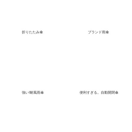
折りたたみ傘
ブランド雨傘
強い!耐風雨傘
便利すぎる。自動開閉傘