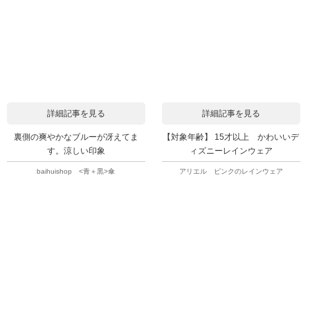
詳細記事を見る
詳細記事を見る
裏側の爽やかなブルーが冴えてま
【対象年齢】 15才以上 かわいいデ
す。涼しい印象
ィズニーレインウェア
baihuishop <青＋黒>傘
アリエル ピンクのレインウェア