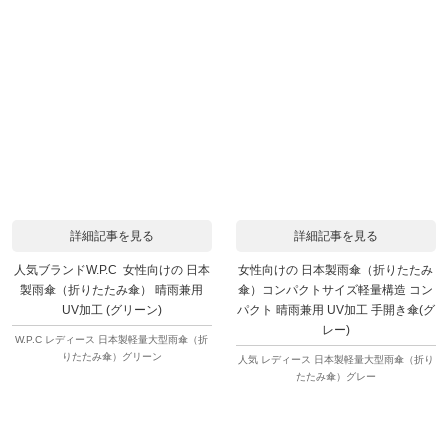
詳細記事を見る
詳細記事を見る
人気ブランドW.P.C 女性向けの 日本
女性向けの 日本製雨傘（折りたたみ
製雨傘（折りたたみ傘） 晴雨兼用
傘）コンパクトサイズ軽量構造 コン
UV加工 (グリーン)
パクト 晴雨兼用 UV加工 手開き傘(グ
レー)
W.P.C レディース 日本製軽量大型雨傘（折
りたたみ傘）グリーン
人気 レディース 日本製軽量大型雨傘（折り
たたみ傘）グレー