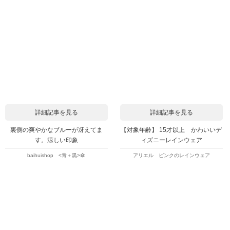
詳細記事を見る
詳細記事を見る
裏側の爽やかなブルーが冴えてま
【対象年齢】 15才以上 かわいいデ
す。涼しい印象
ィズニーレインウェア
baihuishop <青＋黒>傘
アリエル ピンクのレインウェア