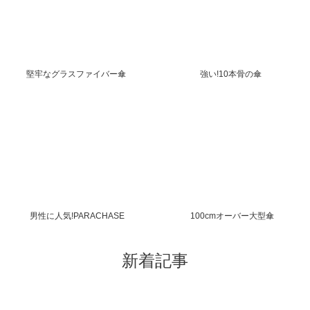
堅牢なグラスファイバー傘
強い!10本骨の傘
男性に人気!PARACHASE
100cmオーバー大型傘
新着記事