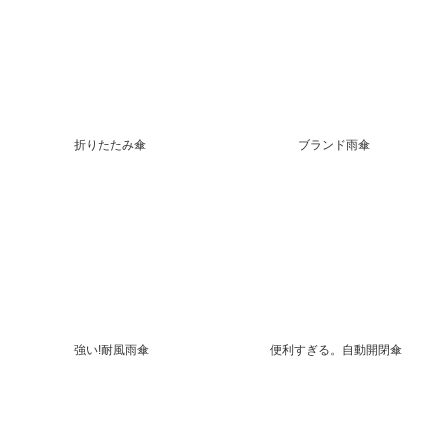
折りたたみ傘
ブランド雨傘
強い!耐風雨傘
便利すぎる。自動開閉傘