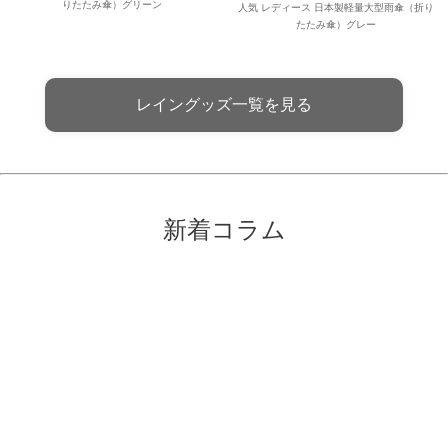
りたたみ傘）グリーン
人気 レディース 日本製軽量大型雨傘（折り
たたみ傘）グレー
レイングッズ一覧を見る
新着コラム