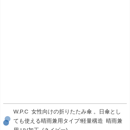
W.P.C 女性向けの折りたたみ傘 。日傘とし
ても使える晴雨兼用タイプ!軽量構造 晴雨兼