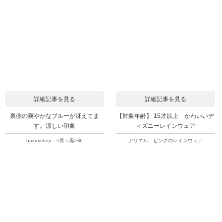
詳細記事を見る
詳細記事を見る
裏側の爽やかなブルーが冴えてま
【対象年齢】 15才以上 かわいいデ
す。涼しい印象
ィズニーレインウェア
baihuishop <青＋黒>傘
アリエル ピンクのレインウェア