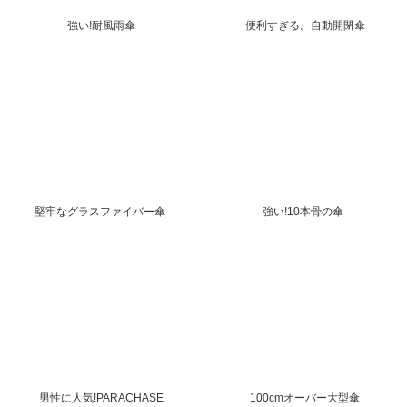
強い!耐風雨傘
便利すぎる。自動開閉傘
堅牢なグラスファイバー傘
強い!10本骨の傘
男性に人気!PARACHASE
100cmオーバー大型傘