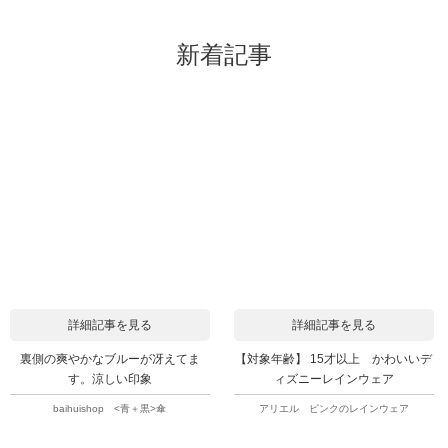
新着記事
詳細記事を見る
詳細記事を見る
裏側の爽やかなブルーが冴えてま
【対象年齢】 15才以上 かわいいデ
す。涼しい印象
ィズニーレインウェア
baihuishop <青＋黒>傘
アリエル ピンクのレインウェア