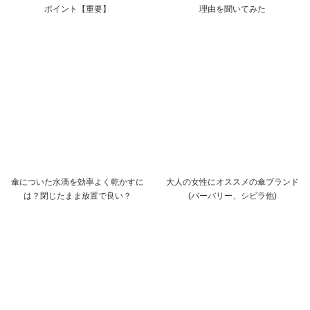
ポイント【重要】
理由を聞いてみた
傘についた水滴を効率よく乾かすに
大人の女性にオススメの傘ブランド
は？閉じたまま放置で良い？
(バーバリー、シビラ他)