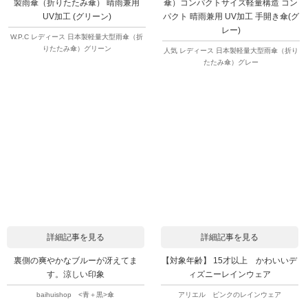
製雨傘（折りたたみ傘） 晴雨兼用
傘）コンパクトサイズ軽量構造 コン
UV加工 (グリーン)
パクト 晴雨兼用 UV加工 手開き傘(グ
レー)
W.P.C レディース 日本製軽量大型雨傘（折
りたたみ傘）グリーン
人気 レディース 日本製軽量大型雨傘（折り
たたみ傘）グレー
詳細記事を見る
詳細記事を見る
裏側の爽やかなブルーが冴えてま
【対象年齢】 15才以上 かわいいデ
す。涼しい印象
ィズニーレインウェア
baihuishop <青＋黒>傘
アリエル ピンクのレインウェア