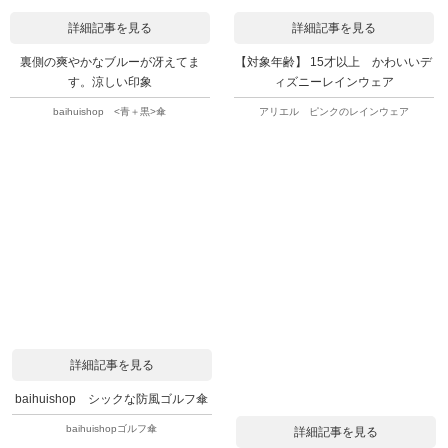
詳細記事を見る
詳細記事を見る
裏側の爽やかなブルーが冴えてま
【対象年齢】 15才以上 かわいいデ
す。涼しい印象
ィズニーレインウェア
baihuishop <青＋黒>傘
アリエル ピンクのレインウェア
詳細記事を見る
baihuishop シックな防風ゴルフ傘
baihuishopゴルフ傘
詳細記事を見る