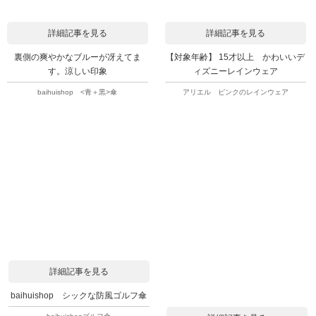
詳細記事を見る
詳細記事を見る
裏側の爽やかなブルーが冴えてま
【対象年齢】 15才以上 かわいいデ
す。涼しい印象
ィズニーレインウェア
baihuishop <青＋黒>傘
アリエル ピンクのレインウェア
詳細記事を見る
baihuishop シックな防風ゴルフ傘