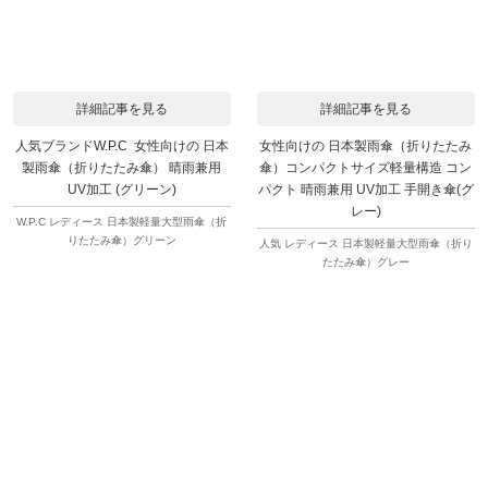
詳細記事を見る
詳細記事を見る
人気ブランドW.P.C 女性向けの 日本
女性向けの 日本製雨傘（折りたたみ
製雨傘（折りたたみ傘） 晴雨兼用
傘）コンパクトサイズ軽量構造 コン
UV加工 (グリーン)
パクト 晴雨兼用 UV加工 手開き傘(グ
レー)
W.P.C レディース 日本製軽量大型雨傘（折
りたたみ傘）グリーン
人気 レディース 日本製軽量大型雨傘（折り
たたみ傘）グレー