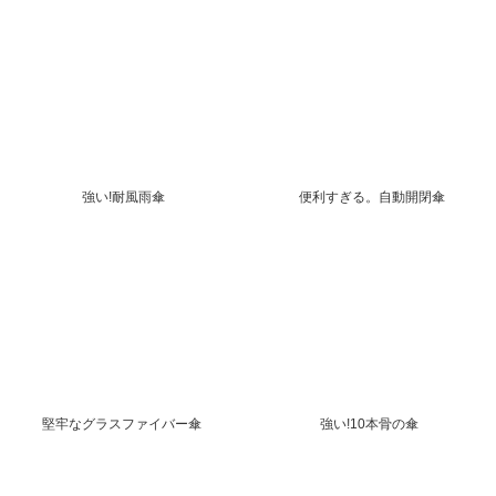
強い!耐風雨傘
便利すぎる。自動開閉傘
堅牢なグラスファイバー傘
強い!10本骨の傘