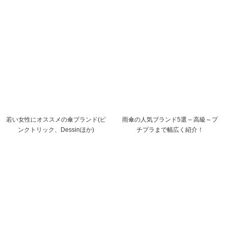
若い女性にオススメの傘ブランド(ピ
雨傘の人気ブランド5選 – 高級～プ
ンクトリック、Dessinほか)
チプラまで幅広く紹介！