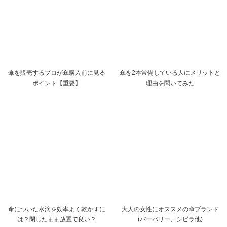
傘を販売するプロが傘購入前に見る
傘を2本常備している人にメリットと
ポイント【重要】
理由を聞いてみた
傘についた水滴を効率よく乾かすに
大人の女性にオススメの傘ブランド
は？閉じたまま放置で良い？
(バーバリー、シビラ他)