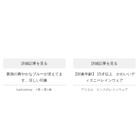
詳細記事を見る
詳細記事を見る
裏側の爽やかなブルーが冴えてま
【対象年齢】 15才以上 かわいいデ
す。涼しい印象
ィズニーレインウェア
baihuishop <青＋黒>傘
アリエル ピンクのレインウェア