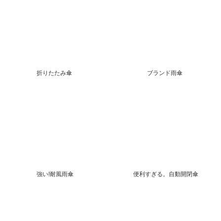
折りたたみ傘
ブランド雨傘
強い!耐風雨傘
便利すぎる。自動開閉傘