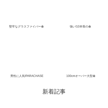
堅牢なグラスファイバー傘
強い!10本骨の傘
男性に人気!PARACHASE
100cmオーバー大型傘
新着記事