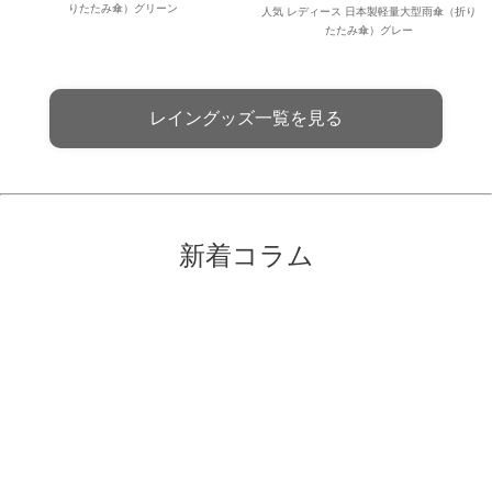
りたたみ傘）グリーン
人気 レディース 日本製軽量大型雨傘（折り
たたみ傘）グレー
レイングッズ一覧を見る
新着コラム