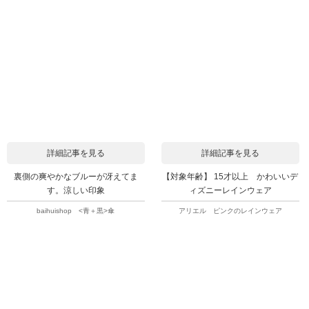
詳細記事を見る
詳細記事を見る
裏側の爽やかなブルーが冴えてま
【対象年齢】 15才以上 かわいいデ
す。涼しい印象
ィズニーレインウェア
baihuishop <青＋黒>傘
アリエル ピンクのレインウェア