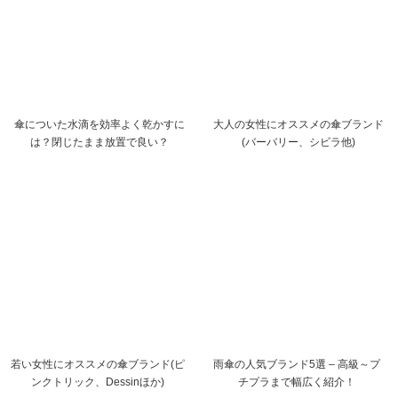
傘についた水滴を効率よく乾かすに
大人の女性にオススメの傘ブランド
は？閉じたまま放置で良い？
(バーバリー、シビラ他)
若い女性にオススメの傘ブランド(ピ
雨傘の人気ブランド5選 – 高級～プ
ンクトリック、Dessinほか)
チプラまで幅広く紹介！