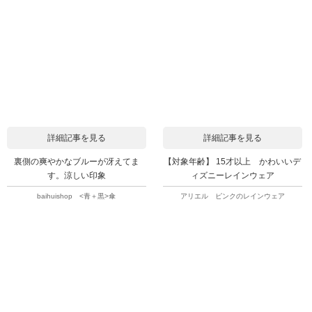
詳細記事を見る
詳細記事を見る
裏側の爽やかなブルーが冴えてま
【対象年齢】 15才以上 かわいいデ
す。涼しい印象
ィズニーレインウェア
baihuishop <青＋黒>傘
アリエル ピンクのレインウェア