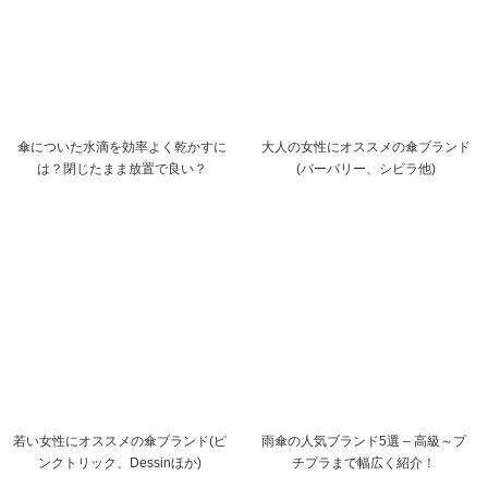
傘についた水滴を効率よく乾かすに
大人の女性にオススメの傘ブランド
は？閉じたまま放置で良い？
(バーバリー、シビラ他)
若い女性にオススメの傘ブランド(ピ
雨傘の人気ブランド5選 – 高級～プ
ンクトリック、Dessinほか)
チプラまで幅広く紹介！