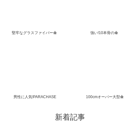
堅牢なグラスファイバー傘
強い!10本骨の傘
男性に人気!PARACHASE
100cmオーバー大型傘
新着記事