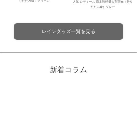
りたたみ傘）グリーン
人気 レディース 日本製軽量大型雨傘（折り
たたみ傘）グレー
レイングッズ一覧を見る
新着コラム