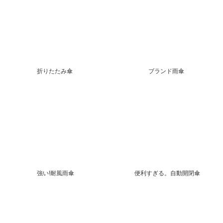
折りたたみ傘
ブランド雨傘
強い!耐風雨傘
便利すぎる。自動開閉傘