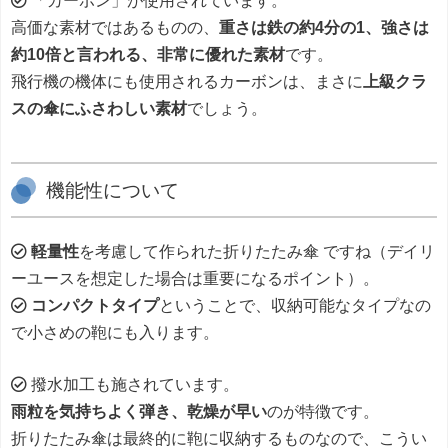
「カーボン」が使用されています。
高価な素材ではあるものの、
重さは鉄の約4分の1、強さは
約10倍と言われる、非常に優れた素材
です。
飛行機の機体にも使用されるカーボンは、まさに
上級クラ
スの傘にふさわしい素材
でしょう。
機能性について
軽量性
を考慮して作られた折りたたみ傘 ですね（デイリ
ーユースを想定した場合は重要になるポイント）。
コンパクトタイプ
ということで、収納可能なタイプなの
で小さめの鞄にも入ります。
撥水加工も施されています。
雨粒を気持ちよく弾き、乾燥が早い
のが特徴です。
折りたたみ傘は最終的に鞄に収納するものなので、こうい