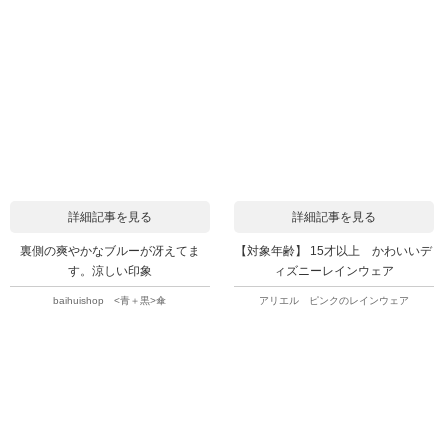
詳細記事を見る
詳細記事を見る
裏側の爽やかなブルーが冴えてま
【対象年齢】 15才以上 かわいいデ
す。涼しい印象
ィズニーレインウェア
baihuishop <青＋黒>傘
アリエル ピンクのレインウェア