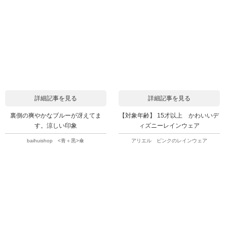
詳細記事を見る
詳細記事を見る
裏側の爽やかなブルーが冴えてま
【対象年齢】 15才以上 かわいいデ
す。涼しい印象
ィズニーレインウェア
baihuishop <青＋黒>傘
アリエル ピンクのレインウェア