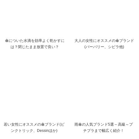
傘についた水滴を効率よく乾かすに
大人の女性にオススメの傘ブランド
は？閉じたまま放置で良い？
(バーバリー、シビラ他)
若い女性にオススメの傘ブランド(ピ
雨傘の人気ブランド5選 – 高級～プ
ンクトリック、Dessinほか)
チプラまで幅広く紹介！