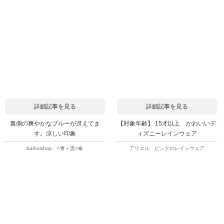
詳細記事を見る
詳細記事を見る
裏側の爽やかなブルーが冴えてま
【対象年齢】 15才以上 かわいいデ
す。涼しい印象
ィズニーレインウェア
baihuishop <青＋黒>傘
アリエル ピンクのレインウェア