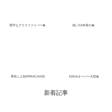
堅牢なグラスファイバー傘
強い!10本骨の傘
男性に人気!PARACHASE
100cmオーバー大型傘
新着記事