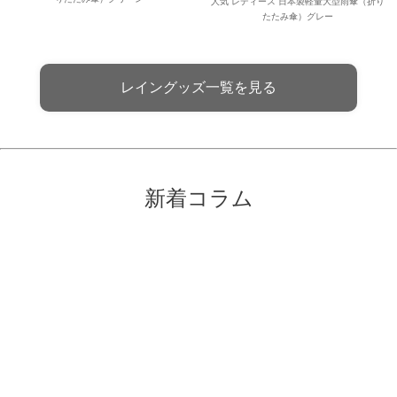
人気 レディース 日本製軽量大型雨傘（折り
たたみ傘）グレー
レイングッズ一覧を見る
新着コラム