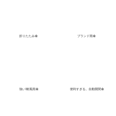
折りたたみ傘
ブランド雨傘
強い!耐風雨傘
便利すぎる。自動開閉傘