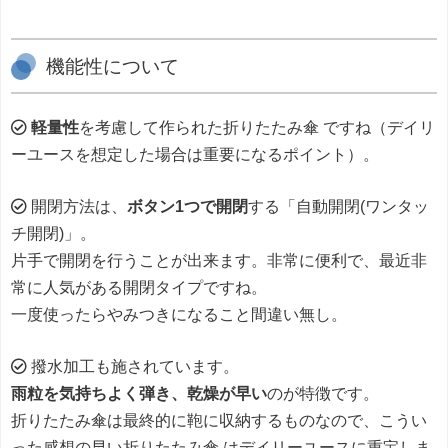
機能性について
軽量性
を考慮して作られた折りたたみ傘 ですね（デイリ
ーユースを想定した場合は重要になるポイント）。
開閉方法は、
ボタン1つで開閉
する「自動開閉(ワンタッ
チ開閉)」。
片手で開閉を行うことが出来ます。非常に便利で、最近非
常に人気がある開閉タイプですね。
一度使ったらやみつきになること間違い無し。
撥水加工も施されています。
雨粒を気持ちよく弾き、乾燥が早い
のが特徴です。
折りたたみ傘は最終的に鞄に収納するものなので、こうい
った感想の早い折りたたみ傘 はデイリーユースに重宝しま