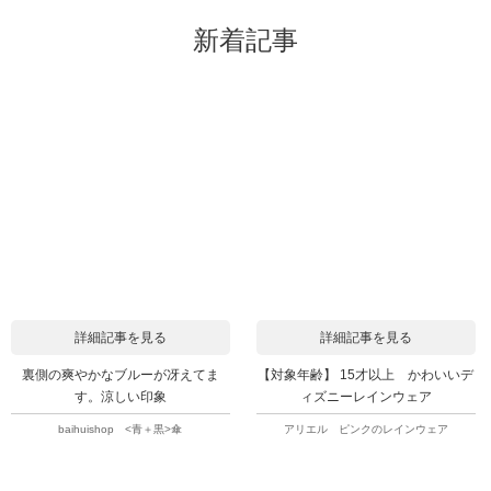
新着記事
詳細記事を見る
詳細記事を見る
裏側の爽やかなブルーが冴えてま
【対象年齢】 15才以上 かわいいデ
す。涼しい印象
ィズニーレインウェア
baihuishop <青＋黒>傘
アリエル ピンクのレインウェア