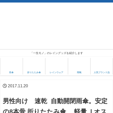
「一生モノ」のレイングッズを紹介します
人気ブランド品
長傘
折りたたみ傘
レインウェア
雨靴
2017.11.20
男性向け 速乾 自動開閉雨傘。安定
の8本骨 折りたたみ傘 軽量 | オス