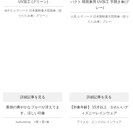
UV加工 (グリーン)
パクト 晴雨兼用 UV加工 手開き傘(グ
レー)
W.P.C レディース 日本製軽量大型雨傘（折
りたたみ傘）グリーン
人気 レディース 日本製軽量大型雨傘（折り
たたみ傘）グレー
詳細記事を見る
詳細記事を見る
裏側の爽やかなブルーが冴えてま
【対象年齢】 15才以上 かわいいデ
す。涼しい印象
ィズニーレインウェア
baihuishop <青＋黒>傘
アリエル ピンクのレインウェア