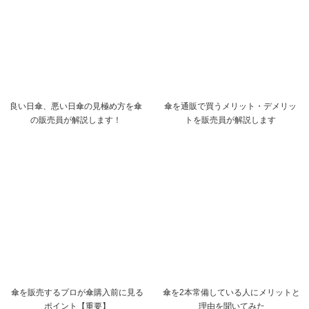
良い日傘、悪い日傘の見極め方を傘
傘を通販で買うメリット・デメリッ
の販売員が解説します！
トを販売員が解説します
傘を販売するプロが傘購入前に見る
傘を2本常備している人にメリットと
ポイント【重要】
理由を聞いてみた