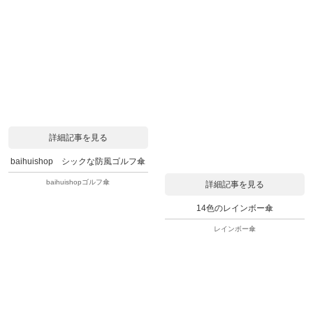
詳細記事を見る
baihuishop シックな防風ゴルフ傘
baihuishopゴルフ傘
詳細記事を見る
14色のレインボー傘
レインボー傘