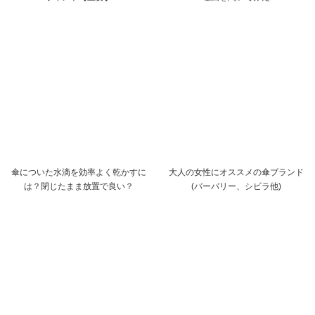
傘についた水滴を効率よく乾かすに
大人の女性にオススメの傘ブランド
は？閉じたまま放置で良い？
(バーバリー、シビラ他)