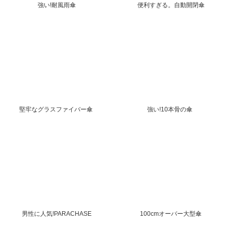
強い!耐風雨傘
便利すぎる。自動開閉傘
堅牢なグラスファイバー傘
強い!10本骨の傘
男性に人気!PARACHASE
100cmオーバー大型傘