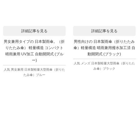
詳細記事を見る
詳細記事を見る
男女兼用タイプの 日本製雨傘。（折
男性向けの 日本製雨傘（折りたたみ
りたたみ傘） 軽量構造 コンパクト
傘）軽量構造 晴雨兼用撥水加工済 自
晴雨兼用 UV加工 自動開閉式 (ブル
動開閉式 (ブラック)
ー)
人気 メンズ 日本製軽量大型雨傘（折りたた
み傘）ブラック
人気 男女兼用 日本製軽量大型雨傘（折りた
たみ傘）ブルー