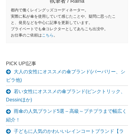
執筆者 / Raina
都内で働くレイングッズコーディネーター。
実際に私が傘を使用していて感じたことや、疑問に思ったこ
と、発見などを中心に記事を更新しています。
プライベートでも傘コレクターとしてあちこち出没中。
お仕事のご依頼は
こちら
。
PICK UP!記事
大人の女性にオススメの傘ブランド(バーバリー、シ
ビラ他)
若い女性にオススメの傘ブランド(ピンクトリック、
Dessinほか)
雨傘の人気ブランド5選 – 高級～プチプラまで幅広く
紹介！
子どもに人気のかわいいレインコートブランド【ラ