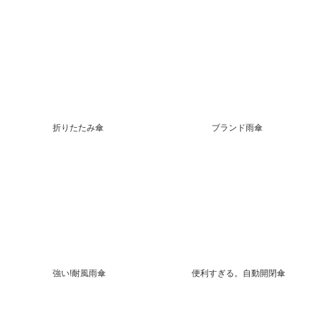
折りたたみ傘
ブランド雨傘
強い!耐風雨傘
便利すぎる。自動開閉傘