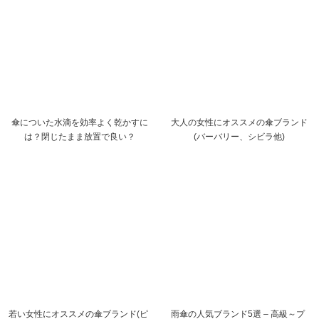
傘についた水滴を効率よく乾かすに
大人の女性にオススメの傘ブランド
は？閉じたまま放置で良い？
(バーバリー、シビラ他)
若い女性にオススメの傘ブランド(ピ
雨傘の人気ブランド5選 – 高級～プ