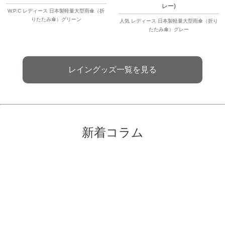
レー)
W.P.C レディース 日本製軽量大型雨傘（折
りたたみ傘）グリーン
人気 レディース 日本製軽量大型雨傘（折り
たたみ傘）グレー
レイングッズ一覧を見る
新着コラム