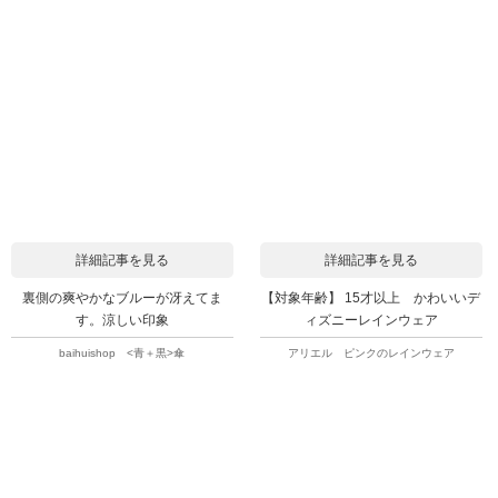
詳細記事を見る
詳細記事を見る
裏側の爽やかなブルーが冴えてま
【対象年齢】 15才以上 かわいいデ
す。涼しい印象
ィズニーレインウェア
baihuishop <青＋黒>傘
アリエル ピンクのレインウェア