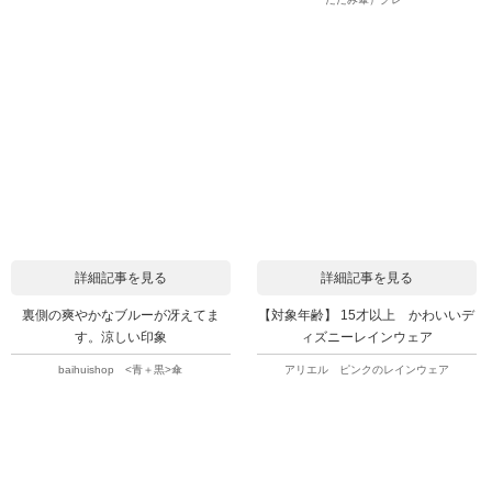
詳細記事を見る
詳細記事を見る
裏側の爽やかなブルーが冴えてま
【対象年齢】 15才以上 かわいいデ
す。涼しい印象
ィズニーレインウェア
baihuishop <青＋黒>傘
アリエル ピンクのレインウェア