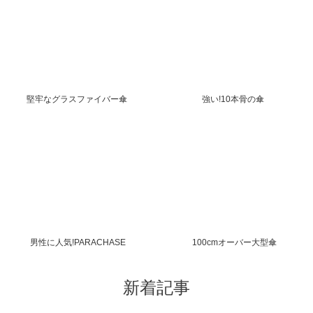
堅牢なグラスファイバー傘
強い!10本骨の傘
男性に人気!PARACHASE
100cmオーバー大型傘
新着記事