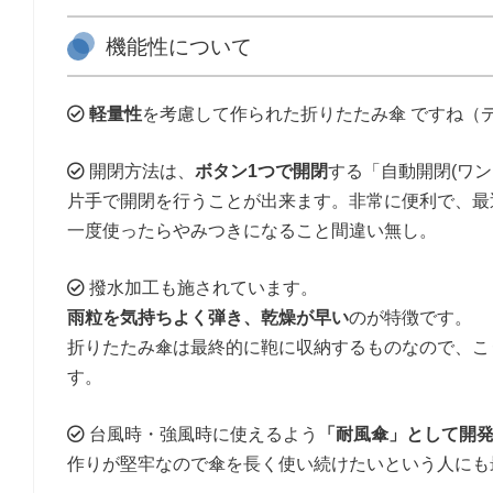
機能性について
軽量性
を考慮して作られた折りたたみ傘 ですね（
開閉方法は、
ボタン1つで開閉
する「自動開閉(ワン
片手で開閉を行うことが出来ます。非常に便利で、最
一度使ったらやみつきになること間違い無し。
撥水加工も施されています。
雨粒を気持ちよく弾き、乾燥が早い
のが特徴です。
折りたたみ傘は最終的に鞄に収納するものなので、こ
す。
台風時・強風時に使えるよう
「耐風傘」として開
作りが堅牢なので傘を長く使い続けたいという人にも