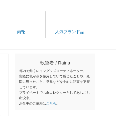
雨靴
人気ブランド品
執筆者 / Raina
都内で働くレイングッズコーディネーター。
実際に私が傘を使用していて感じたことや、疑
問に思ったこと、発見などを中心に記事を更新
しています。
プライベートでも傘コレクターとしてあちこち
出没中。
お仕事のご依頼は
こちら
。