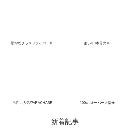
堅牢なグラスファイバー傘
強い!10本骨の傘
男性に人気!PARACHASE
100cmオーバー大型傘
新着記事