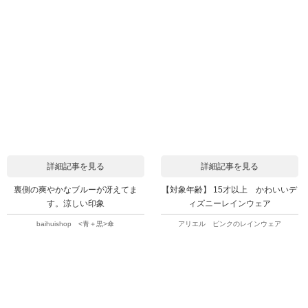
詳細記事を見る
詳細記事を見る
裏側の爽やかなブルーが冴えてま
【対象年齢】 15才以上 かわいいデ
す。涼しい印象
ィズニーレインウェア
baihuishop <青＋黒>傘
アリエル ピンクのレインウェア