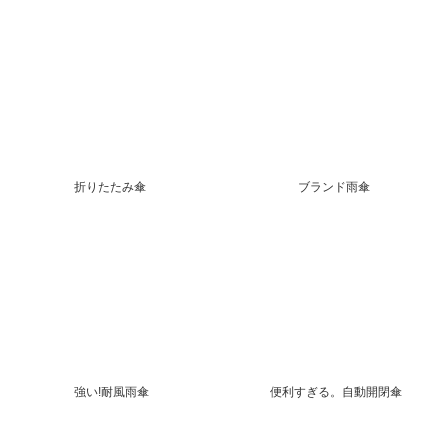
折りたたみ傘
ブランド雨傘
強い!耐風雨傘
便利すぎる。自動開閉傘