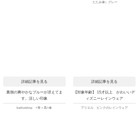
たたみ傘）グレー
詳細記事を見る
詳細記事を見る
裏側の爽やかなブルーが冴えてま
【対象年齢】 15才以上 かわいいデ
す。涼しい印象
ィズニーレインウェア
baihuishop <青＋黒>傘
アリエル ピンクのレインウェア