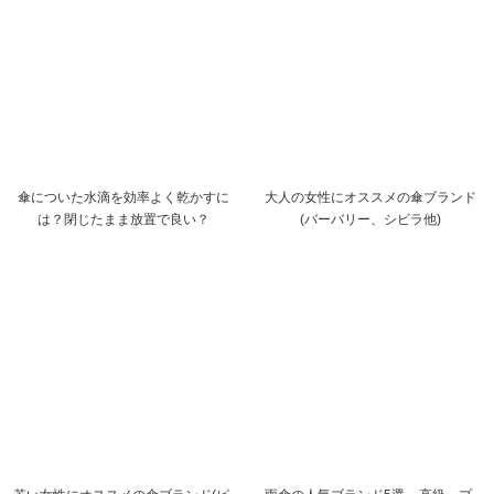
傘についた水滴を効率よく乾かすに
大人の女性にオススメの傘ブランド
は？閉じたまま放置で良い？
(バーバリー、シビラ他)