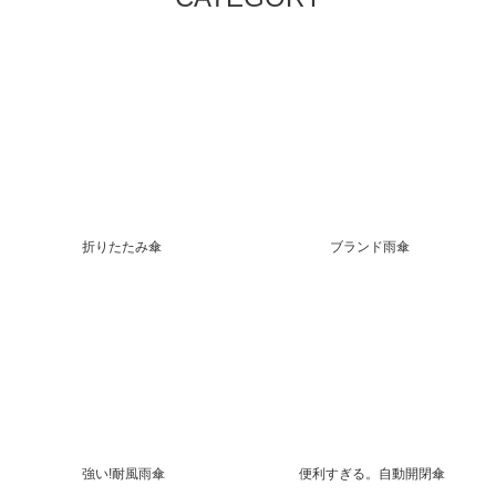
折りたたみ傘
ブランド雨傘
強い!耐風雨傘
便利すぎる。自動開閉傘