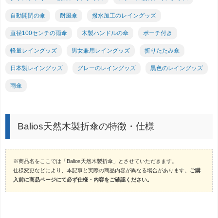
自動開閉の傘
耐風傘
撥水加工のレイングッズ
直径100センチの雨傘
木製ハンドルの傘
ポーチ付き
軽量レイングッズ
男女兼用レイングッズ
折りたたみ傘
日本製レイングッズ
グレーのレイングッズ
黒色のレイングッズ
雨傘
Balios天然木製折傘の特徴・仕様
※商品名をここでは「Balios天然木製折傘」とさせていただきます。
仕様変更などにより、本記事と実際の商品内容が異なる場合があります。
ご購
入前に商品ページにて必ず仕様・内容をご確認ください。