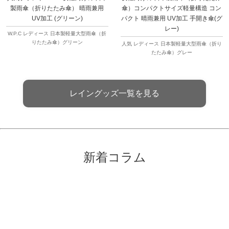
製雨傘（折りたたみ傘） 晴雨兼用
傘）コンパクトサイズ軽量構造 コン
UV加工 (グリーン)
パクト 晴雨兼用 UV加工 手開き傘(グ
レー)
W.P.C レディース 日本製軽量大型雨傘（折
りたたみ傘）グリーン
人気 レディース 日本製軽量大型雨傘（折り
たたみ傘）グレー
レイングッズ一覧を見る
新着コラム