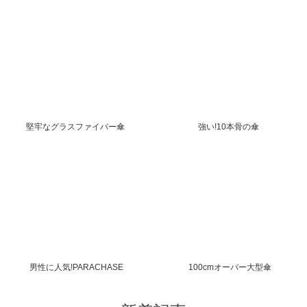
堅牢なグラスファイバー傘
強い!10本骨の傘
男性に人気!PARACHASE
100cmオーバー大型傘