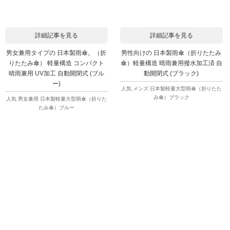
詳細記事を見る
詳細記事を見る
男女兼用タイプの 日本製雨傘。（折
男性向けの 日本製雨傘（折りたたみ
りたたみ傘） 軽量構造 コンパクト
傘）軽量構造 晴雨兼用撥水加工済 自
晴雨兼用 UV加工 自動開閉式 (ブル
動開閉式 (ブラック)
ー)
人気 メンズ 日本製軽量大型雨傘（折りたた
み傘）ブラック
人気 男女兼用 日本製軽量大型雨傘（折りた
たみ傘）ブルー