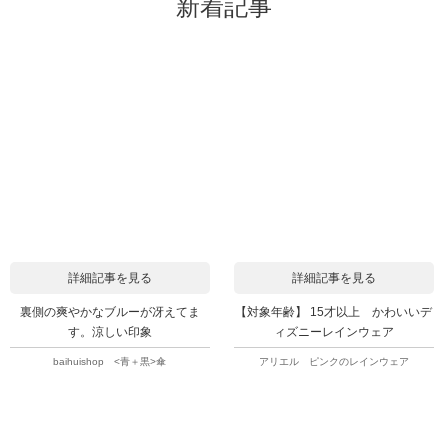
新着記事
詳細記事を見る
詳細記事を見る
裏側の爽やかなブルーが冴えてま
【対象年齢】 15才以上 かわいいデ
す。涼しい印象
ィズニーレインウェア
baihuishop <青＋黒>傘
アリエル ピンクのレインウェア