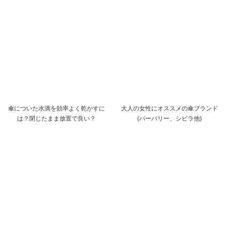
傘についた水滴を効率よく乾かすに
大人の女性にオススメの傘ブランド
は？閉じたまま放置で良い？
(バーバリー、シビラ他)