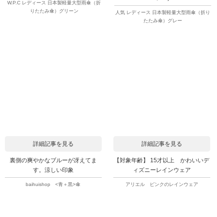
W.P.C レディース 日本製軽量大型雨傘（折
りたたみ傘）グリーン
人気 レディース 日本製軽量大型雨傘（折り
たたみ傘）グレー
詳細記事を見る
詳細記事を見る
裏側の爽やかなブルーが冴えてま
【対象年齢】 15才以上 かわいいデ
す。涼しい印象
ィズニーレインウェア
baihuishop <青＋黒>傘
アリエル ピンクのレインウェア