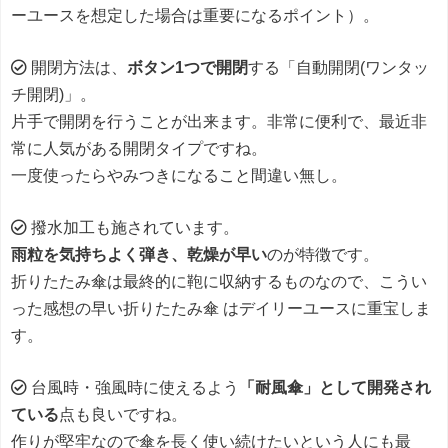
ーユースを想定した場合は重要になるポイント）。
開閉方法は、
ボタン1つで開閉
する「自動開閉(ワンタッ
チ開閉)」。
片手で開閉を行うことが出来ます。非常に便利で、最近非
常に人気がある開閉タイプですね。
一度使ったらやみつきになること間違い無し。
撥水加工も施されています。
雨粒を気持ちよく弾き、乾燥が早い
のが特徴です。
折りたたみ傘は最終的に鞄に収納するものなので、こうい
った感想の早い折りたたみ傘 はデイリーユースに重宝しま
す。
台風時・強風時に使えるよう
「耐風傘」として開発され
ている
点も良いですね。
作りが堅牢なので傘を長く使い続けたいという人にも最